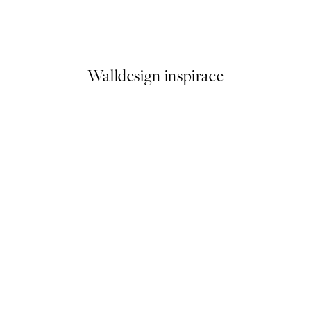
rden at Giverny Plakát
Sunlit Olives Plakát
Od 161 Kč
322 Kč
Walldesign inspirace