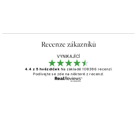
Recenze zákazníků
VYNIKAJÍCÍ
4.4 z 5 hvězdiček
Na základě 108386 recenzí.
Podívejte se zde na některé z recenzí.
Ověřený kupující
Recenze
zákazníků
Perfection
3 dub
Lucia D