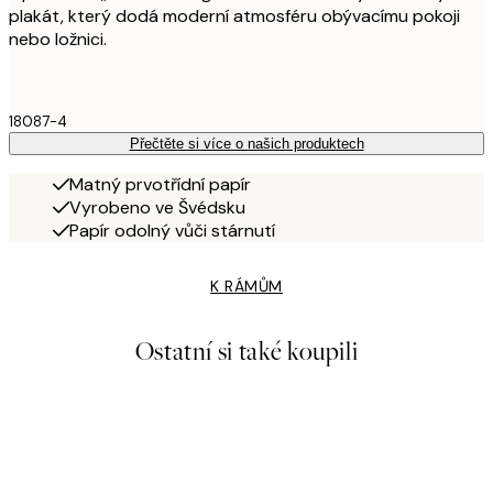
plakát, který dodá moderní atmosféru obývacímu pokoji
nebo ložnici.
18087-4
Přečtěte si více o našich produktech
Matný prvotřídní papír
Vyrobeno ve Švédsku
Papír odolný vůči stárnutí
K RÁMŮM
Ostatní si také koupili