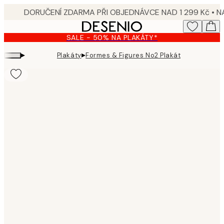
Skip
to
main
SALE - 50% NA PLAKÁTY*
content.
▸
▸
Plakáty
Formes & Figures No2 Plakát
Product
images