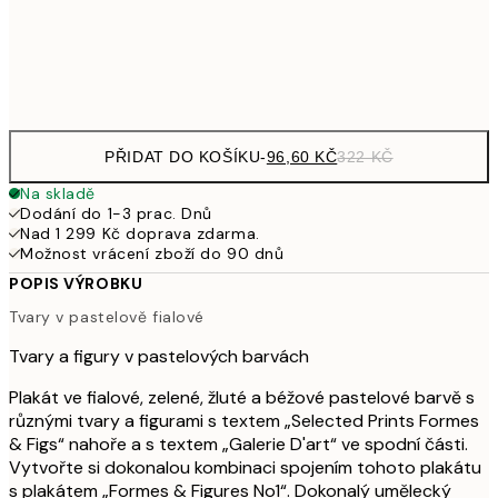
Frame
options
PŘIDAT DO KOŠÍKU
-
96,60 KČ
322 KČ
Na skladě
Dodání do 1-3 prac. Dnů
Nad 1 299 Kč doprava zdarma.
Možnost vrácení zboží do 90 dnů
POPIS VÝROBKU
Tvary v pastelově fialové
Tvary a figury v pastelových barvách
Plakát ve fialové, zelené, žluté a béžové pastelové barvě s
různými tvary a figurami s textem „Selected Prints Formes
& Figs“ nahoře a s textem „Galerie D'art“ ve spodní části.
Vytvořte si dokonalou kombinaci spojením tohoto plakátu
s plakátem „Formes & Figures No1“. Dokonalý umělecký