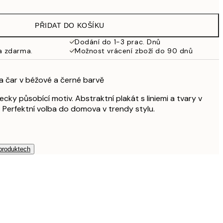
249,50 Kč
499 Kč
PŘIDAT DO KOŠÍKU
326,50 Kč
653 Kč
Dodání do 1-3 prac. Dnů
a zdarma.
Možnost vrácení zboží do 90 dnů
462,50 Kč
925 Kč
626,50 Kč
 a čar v béžové a černé barvě
1 253 Kč
ecky působící motiv. Abstraktní plakát s liniemi a tvary v
 Perfektní volba do domova v trendy stylu.
 produktech