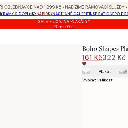
I OBJEDNÁVCE NAD 1 299 Kč • NABÍZÍME RÁMOVACÍ SLUŽBY •
NĚ
RÁMY & DOPLŇKY
NABÍDKY
NÁSTĚNNÉ GALERIE
INSPIRATION
PRO FIR
SALE - 50% NA PLAKÁTY*
0 min
0 s
Platné
do:
2026-
08-
Boho Shapes Pl
09
161 Kč
322 Kč
Plakát
Vybrat velikost