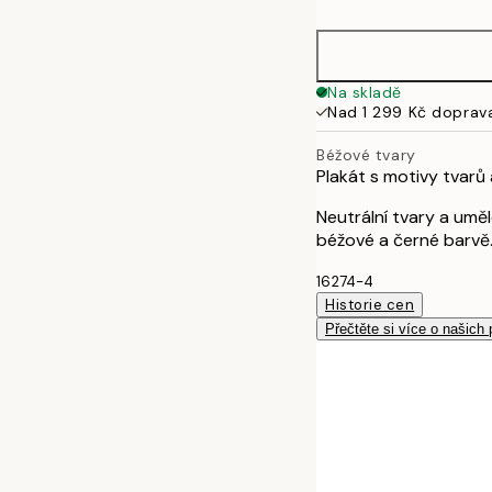
30x40 cm
40x50 cm
Na skladě
Nad 1 299 Kč doprav
50x70 cm
Béžové tvary
Plakát s motivy tvarů
70x100 cm
Neutrální tvary a uměl
béžové a černé barvě.
16274-4
Historie cen
Přečtěte si více o našich