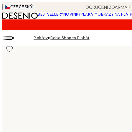
Skip
DORUČENÍ ZDARMA PŘ
CZE
ČESKÝ
to
BESTSELLERY
NOVINKY
PLAKÁTY
OBRAZY NA PLÁT
main
content.
▸
▸
Plakáty
Boho Shapes Plakát