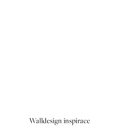
50%*
Abstract Shapes No1 Plakát
Od 249,50 Kč
499 Kč
Walldesign inspirace