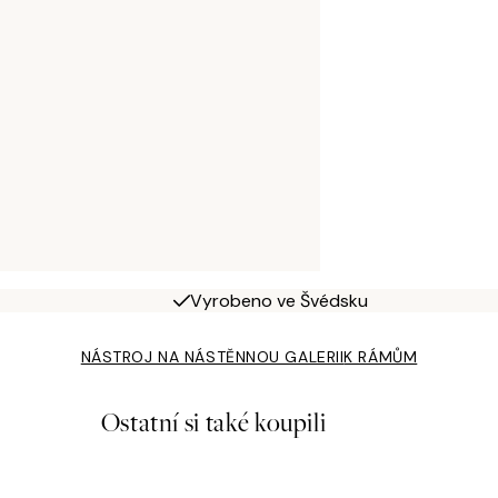
Vyrobeno ve Švédsku
NÁSTROJ NA NÁSTĚNNOU GALERII
K RÁMŮM
Ostatní si také koupili