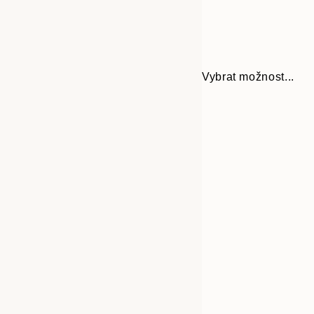
Vybrat možnost...
Frame
21x30 cm
options