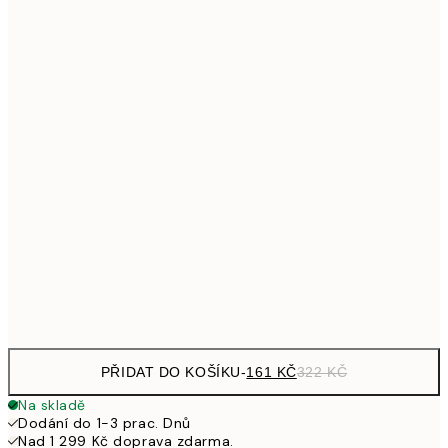
161
21x30 cm
32
249,50
30x40 cm
49
326,50
40x50 cm
65
462,50
50x70 cm
92
626,50
70x100 cm
1 25
Frame
options
PŘIDAT DO KOŠÍKU
-
161 KČ
322 KČ
Na skladě
Dodání do 1-3 prac. Dnů
Nad 1 299 Kč doprava zdarma.