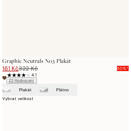
images
Graphic Neutrals No3 Plakát
161 Kč
322 Kč
50%*
4.1
23
Hodnocení
Plakát
Plátno
Vybrat velikost