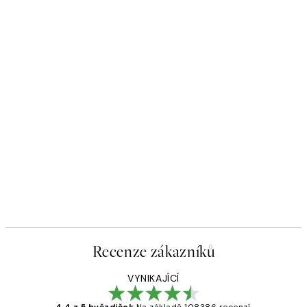
Recenze zákazníků
VYNIKAJÍCÍ
4.4 z 5 hvězdiček
Na základě 108386 recenzí.