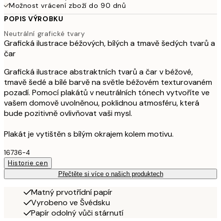
Možnost vrácení zboží do 90 dnů
POPIS VÝROBKU
Neutrální grafické tvary
Grafická ilustrace béžových, bílých a tmavě šedých tvarů a
čar
Grafická ilustrace abstraktních tvarů a čar v béžové,
tmavě šedé a bílé barvě na světle béžovém texturovaném
pozadí. Pomocí plakátů v neutrálních tónech vytvoříte ve
vašem domově uvolněnou, poklidnou atmosféru, která
bude pozitivně ovlivňovat vaši mysl.
Plakát je vytištěn s bílým okrajem kolem motivu.
16736-4
Historie cen
Přečtěte si více o našich produktech
Matný prvotřídní papír
Vyrobeno ve Švédsku
Papír odolný vůči stárnutí