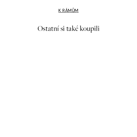
K RÁMŮM
Ostatní si také koupili