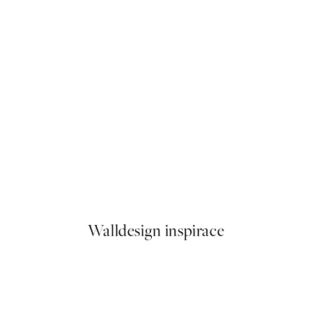
50%*
Soft Couple Plakát
Od 179,50 Kč
359 Kč
Walldesign inspirace