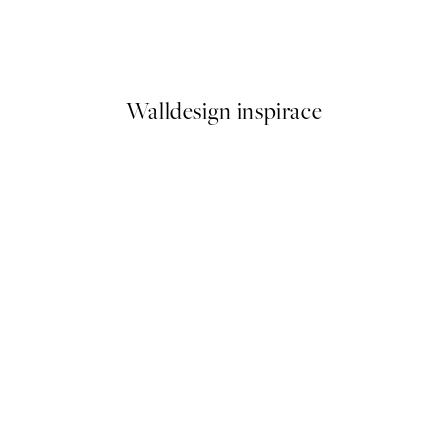
am - The Nymph and Sea Plakát
Riviera Table Plakát
Od 161 Kč
322 Kč
Walldesign inspirace