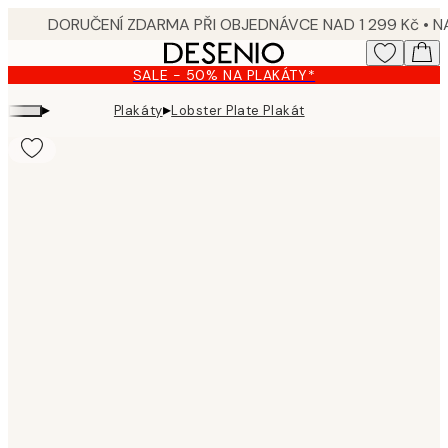
Skip
to
main
SALE - 50% NA PLAKÁTY*
content.
▸
▸
Plakáty
Lobster Plate Plakát
Product
images