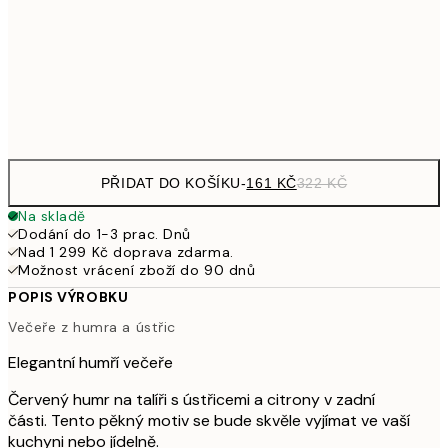
249,50
30x40 cm
49
Frame
options
PŘIDAT DO KOŠÍKU
-
161 KČ
322 KČ
Na skladě
Dodání do 1-3 prac. Dnů
Nad 1 299 Kč doprava zdarma.
Možnost vrácení zboží do 90 dnů
POPIS VÝROBKU
Večeře z humra a ústřic
Elegantní humří večeře
Červený humr na talíři s ústřicemi a citrony v zadní
části. Tento pěkný motiv se bude skvěle vyjímat ve vaší
kuchyni nebo jídelně.