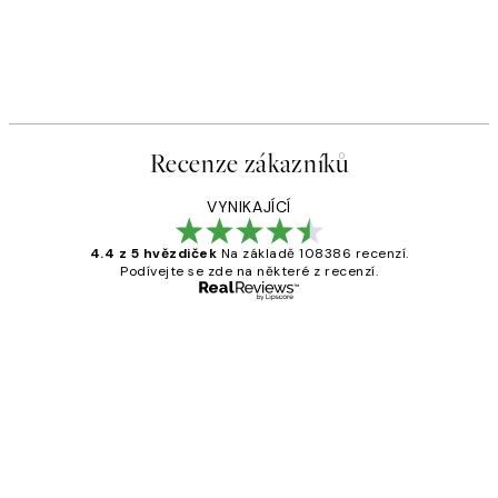
Recenze zákazníků
VYNIKAJÍCÍ
4.4 z 5 hvězdiček
Na základě 108386 recenzí.
Podívejte se zde na některé z recenzí.
Ověřený kupující
Recenze
zákazníků
Perfection
3 dub
Lucia D