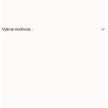
Vybrat možnost...
161
21x30 cm
32