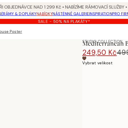
I OBJEDNÁVCE NAD 1 299 Kč • NABÍZÍME RÁMOVACÍ SLUŽBY •
NĚ
RÁMY & DOPLŇKY
NABÍDKY
NÁSTĚNNÉ GALERIE
INSPIRATION
PRO FIR
SALE - 50% NA PLAKÁTY*
ouse Poster
STUDIO COLLECTION
Mediterranean 
249,50 Kč
49
Vybrat velikost