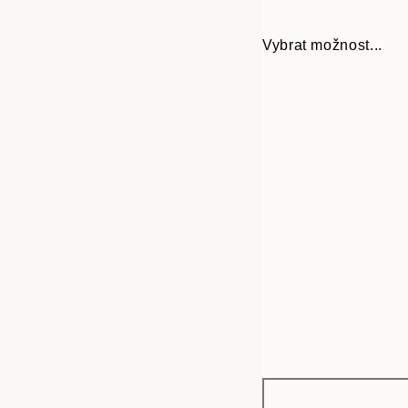
Vybrat možnost...
Frame
30x40 cm
options
50x70 cm