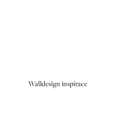
50%*
Mediterranean View Plakát
Od 249,50 Kč
499 Kč
Walldesign inspirace