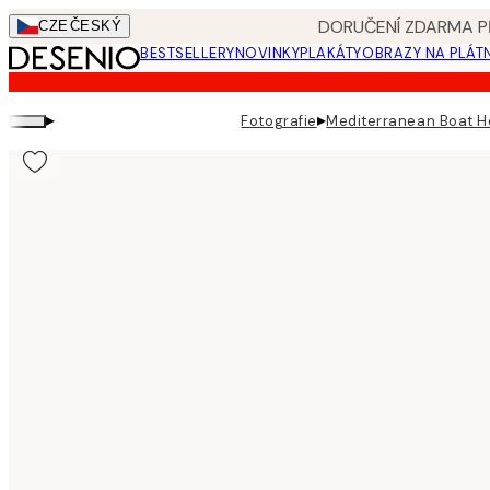
Skip
DORUČENÍ ZDARMA PŘ
CZE
ČESKÝ
to
BESTSELLERY
NOVINKY
PLAKÁTY
OBRAZY NA PLÁT
main
content.
▸
▸
Fotografie
Mediterranean Boat H