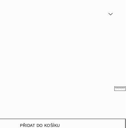
249,50 Kč
499 Kč
462,50 Kč
925 Kč
PŘIDAT DO KOŠÍKU