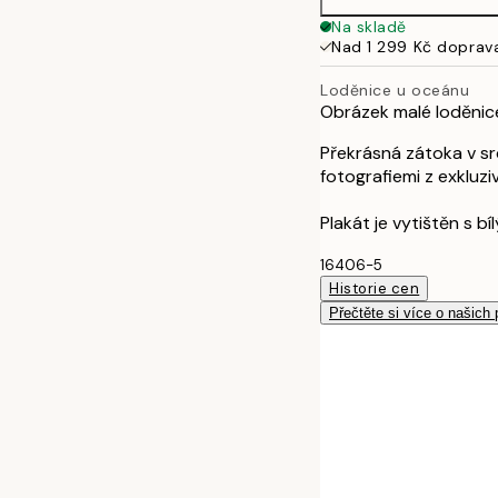
Na skladě
Nad 1 299 Kč doprav
Loděnice u oceánu
Obrázek malé loděnic
Překrásná zátoka v sr
fotografiemi z exkluzi
Plakát je vytištěn s b
16406-5
Historie cen
Přečtěte si více o našich