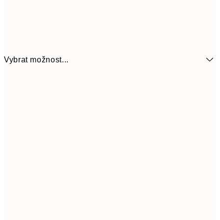
Vybrat možnost...
161
21x30 cm
32