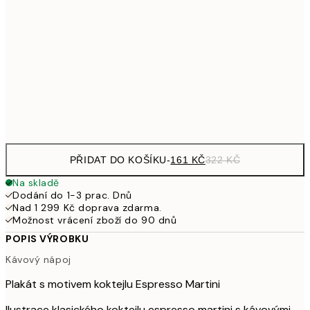
249,50
30x40 cm
49
462,50
50x70 cm
92
Frame
options
PŘIDAT DO KOŠÍKU
-
161 KČ
322 KČ
Na skladě
Dodání do 1-3 prac. Dnů
Nad 1 299 Kč doprava zdarma.
Možnost vrácení zboží do 90 dnů
POPIS VÝROBKU
Kávový nápoj
Plakát s motivem koktejlu Espresso Martini
Ilustrace klasického koktejlu espresso martini s kávovými