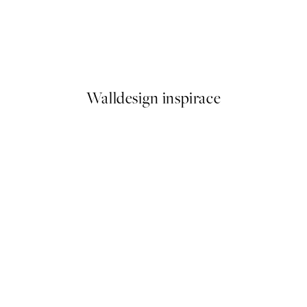
50%*
Life Happens Here Plakát
Od 92 Kč
184 Kč
Walldesign inspirace