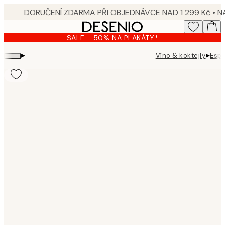
Skip
to
main
SALE - 50% NA PLAKÁTY*
content.
▸
▸
Víno & koktejly
Espr
Product
images