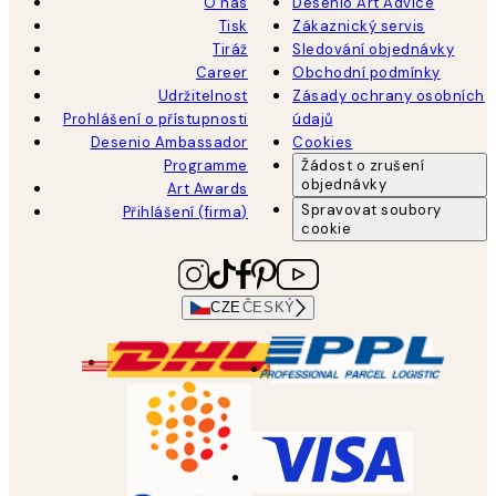
O nás
Desenio Art Advice
Tisk
Zákaznický servis
Tiráž
Sledování objednávky
Career
Obchodní podmínky
Udržitelnost
Zásady ochrany osobních
Prohlášení o přístupnosti
údajů
Desenio Ambassador
Cookies
Programme
Žádost o zrušení
objednávky
Art Awards
Spravovat soubory
Přihlášení (firma)
cookie
CZE
ČESKÝ