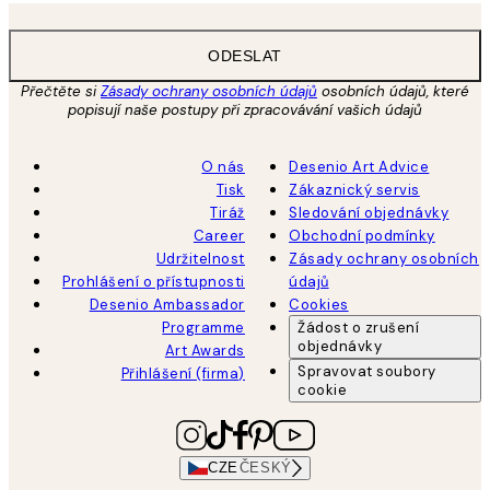
ODESLAT
Přečtěte si
Zásady ochrany osobních údajů
osobních údajů, které
popisují naše postupy při zpracovávání vašich údajů
O nás
Desenio Art Advice
Tisk
Zákaznický servis
Tiráž
Sledování objednávky
Career
Obchodní podmínky
Udržitelnost
Zásady ochrany osobních
Prohlášení o přístupnosti
údajů
Desenio Ambassador
Cookies
Programme
Žádost o zrušení
objednávky
Art Awards
Spravovat soubory
Přihlášení (firma)
cookie
CZE
ČESKÝ