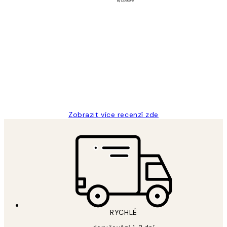
Ověřený kupující
Recenze
zákazníků
Perfection
3 dub
Lucia D
Zobrazit více recenzí zde
RYCHLÉ