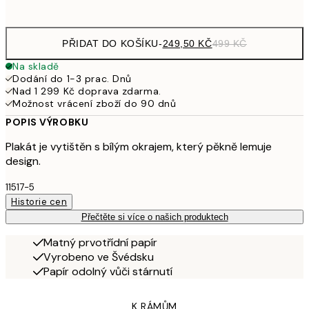
options
PŘIDAT DO KOŠÍKU
-
249,50 KČ
499 KČ
Na skladě
Dodání do 1-3 prac. Dnů
Nad 1 299 Kč doprava zdarma.
Možnost vrácení zboží do 90 dnů
POPIS VÝROBKU
Plakát je vytištěn s bílým okrajem, který pěkně lemuje
design.
11517-5
Historie cen
Přečtěte si více o našich produktech
Matný prvotřídní papír
Vyrobeno ve Švédsku
Papír odolný vůči stárnutí
K RÁMŮM