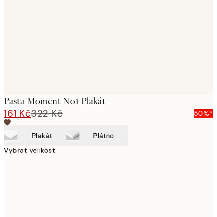
images
Pasta Moment No1 Plakát
161 Kč
322 Kč
50%*
Plakát
Plátno
Vybrat velikost