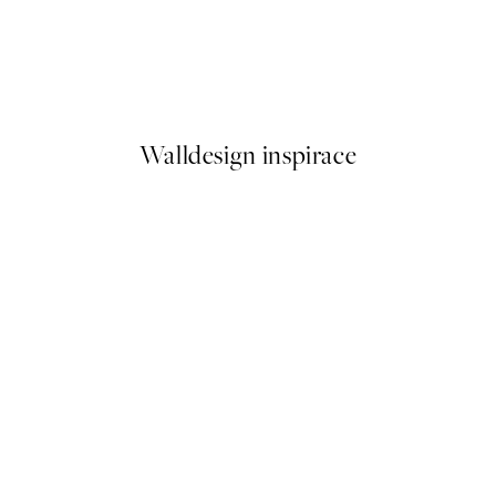
50%*
zza & Pasta Party Plakát
Pasta Moment Plakát
Od 161 Kč
322 Kč
Walldesign inspirace