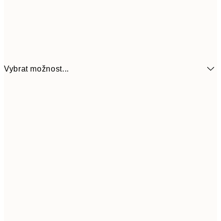
Vybrat možnost...
161
21x30 cm