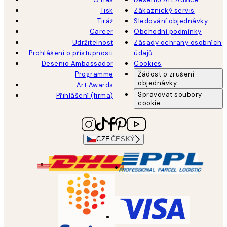
Tisk
Zákaznický servis
Tiráž
Sledování objednávky
Career
Obchodní podmínky
Udržitelnost
Zásady ochrany osobních
Prohlášení o přístupnosti
údajů
Desenio Ambassador
Cookies
Programme
Žádost o zrušení
objednávky
Art Awards
Spravovat soubory
Přihlášení (firma)
cookie
CZE
ČESKÝ