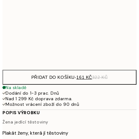
32
249,50
30x40 cm
49
462,50
50x70 cm
92
Frame
options
PŘIDAT DO KOŠÍKU
-
161 KČ
322 KČ
Na skladě
Dodání do 1-3 prac. Dnů
Nad 1 299 Kč doprava zdarma.
Možnost vrácení zboží do 90 dnů
POPIS VÝROBKU
Žena jedící těstoviny
Plakát ženy, která jí těstoviny