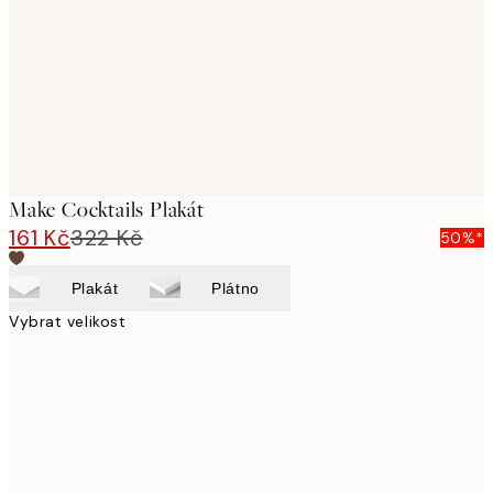
Make Cocktails Plakát
161 Kč
322 Kč
50%*
Plakát
Plátno
Vybrat velikost