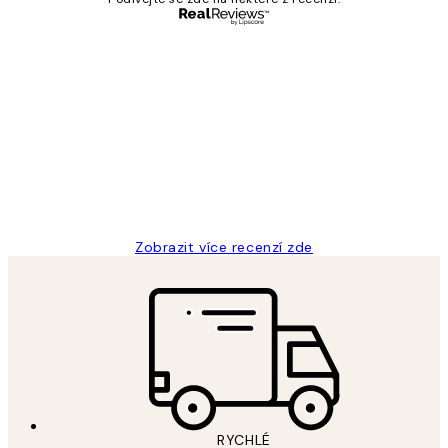
Ověřený kupující
Recenze
zákazníků
Perfection
3 dub
Lucia D
Zobrazit více recenzí zde
RYCHLÉ