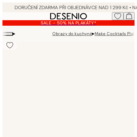
Skip
to
main
SALE - 50% NA PLAKÁTY*
content.
▸
▸
Obrazy do kuchyně
Make Cocktails Plak
Product
images