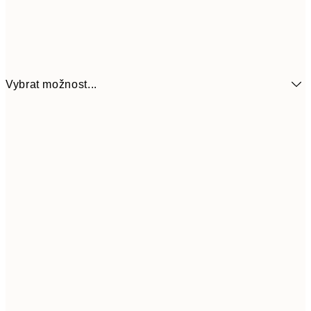
Vybrat možnost...
161
21x30 cm
32