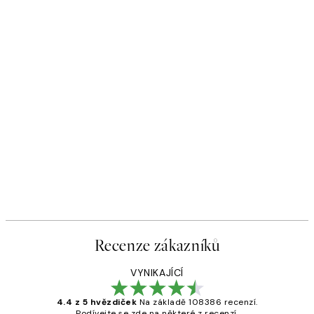
Recenze zákazníků
VYNIKAJÍCÍ
4.4 z 5 hvězdiček
Na základě 108386 recenzí.
Podívejte se zde na některé z recenzí.