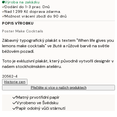
Výroba na zakázku
Dodání do 1-3 prac. Dnů
Nad 1 299 Kč doprava zdarma.
Možnost vrácení zboží do 90 dnů
POPIS VÝROBKU
Poster Make Cocktails
Zábavný typografický plakát s textem "When life gives you
lemons make cocktails" ve žluté a růžové barvě na světle
béžovém pozadí.
Toto je exkluzivní plakát, který původně vytvořil designér v
našem stockholmském ateliéru.
20562-4
Historie cen
Přečtěte si více o našich produktech
Matný prvotřídní papír
Vyrobeno ve Švédsku
Papír odolný vůči stárnutí