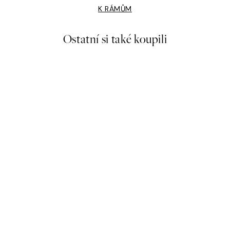
K RÁMŮM
Ostatní si také koupili