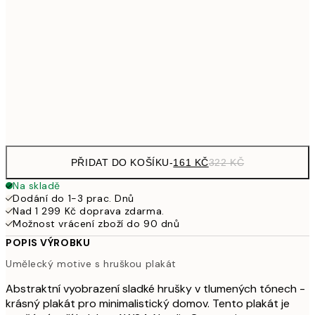
249,50
30x40 cm
49
462,50
50x70 cm
92
Frame
options
PŘIDAT DO KOŠÍKU
-
161 KČ
322 KČ
Na skladě
Dodání do 1-3 prac. Dnů
Nad 1 299 Kč doprava zdarma.
Možnost vrácení zboží do 90 dnů
POPIS VÝROBKU
Umělecký motive s hruškou plakát
Abstraktní vyobrazení sladké hrušky v tlumených tónech -
krásný plakát pro minimalistický domov. Tento plakát je