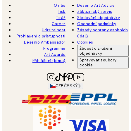
O nás
Desenio Art Advice
Tisk
Zákaznický servis
Tiráž
Sledování objednávky
Career
Obchodní podmínky
Udržitelnost
Zásady ochrany osobních
Prohlášení o přístupnosti
údajů
Desenio Ambassador
Cookies
Programme
Žádost o zrušení
objednávky
Art Awards
Spravovat soubory
Přihlášení (firma)
cookie
CZE
ČESKÝ