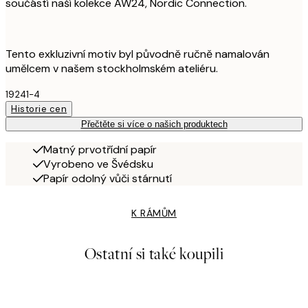
součástí naší kolekce AW24, Nordic Connection.
Tento exkluzivní motiv byl původně ručně namalován
umělcem v našem stockholmském ateliéru.
19241-4
Historie cen
Přečtěte si více o našich produktech
Matný prvotřídní papír
Vyrobeno ve Švédsku
Papír odolný vůči stárnutí
K RÁMŮM
Ostatní si také koupili