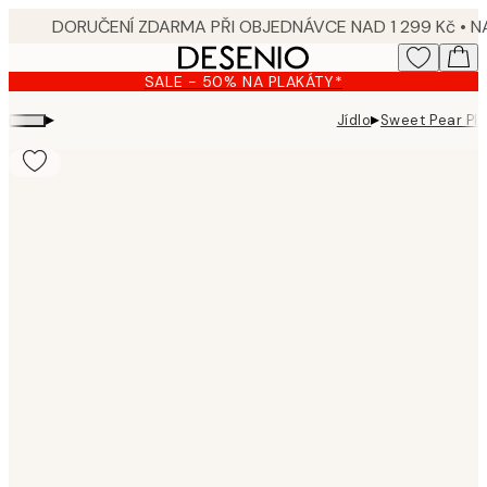
Skip
to
main
SALE - 50% NA PLAKÁTY*
content.
▸
▸
Jídlo
Sweet Pear Pl
Product
images