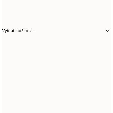
Vybrat možnost...
161
21x30 cm
32