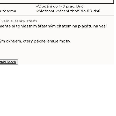
Dodání do 1-3 prac. Dnů
a zdarma.
Možnost vrácení zboží do 90 dnů
tivem sušenky štěstí
meňte si to vlastním šťastným citátem na plakátu na vaší
ílým okrajem, který pěkně lemuje motiv.
 produktech