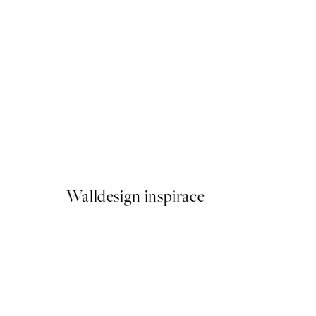
50%*
Fotoautomat Plakát
Od 161 Kč
322 Kč
Walldesign inspirace