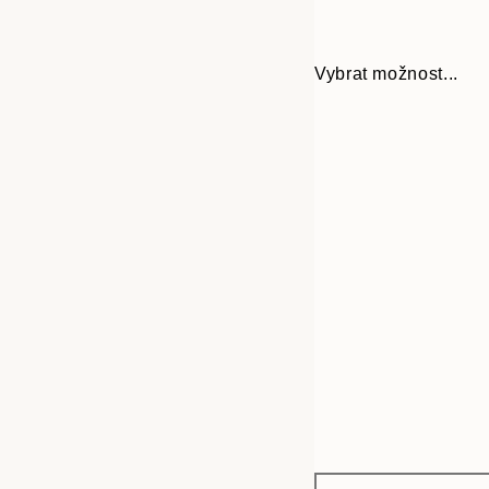
Vybrat možnost...
Frame
13x18 cm
options
21x30 cm