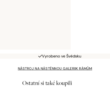
Vyrobeno ve Švédsku
NÁSTROJ NA NÁSTĚNNOU GALERII
K RÁMŮM
Ostatní si také koupili