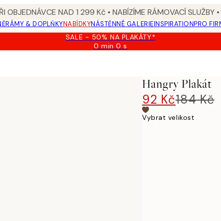
I OBJEDNÁVCE NAD 1 299 Kč • NABÍZÍME RÁMOVACÍ SLUŽBY •
NĚ
RÁMY & DOPLŇKY
NABÍDKY
NÁSTĚNNÉ GALERIE
INSPIRATION
PRO FIR
SALE - 50% NA PLAKÁTY*
0 min
0 s
Platné
do:
2026-
08-
Hangry Plakát
09
92 Kč
184 Kč
Vybrat velikost