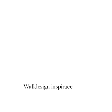
50%*
Black and Beige Centerpiec
Od 161 Kč
322 Kč
Walldesign inspirace