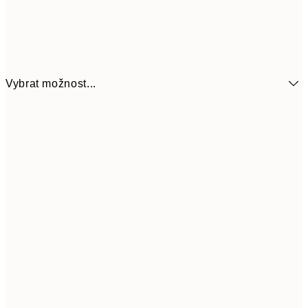
Vybrat možnost...
161
21x30 cm
32