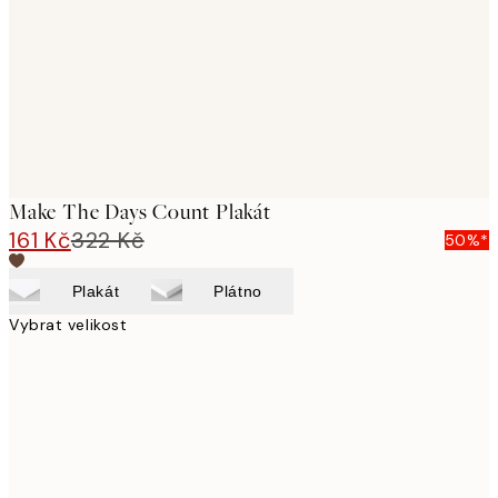
Make The Days Count Plakát
161 Kč
322 Kč
50%*
Plakát
Plátno
Vybrat velikost