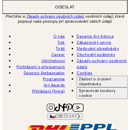
ODESLAT
Přečtěte si
Zásady ochrany osobních údajů
osobních údajů, které
popisují naše postupy při zpracovávání vašich údajů
O nás
Desenio Art Advice
Tisk
Zákaznický servis
Tiráž
Sledování objednávky
Career
Obchodní podmínky
Udržitelnost
Zásady ochrany osobních
Prohlášení o přístupnosti
údajů
Desenio Ambassador
Cookies
Programme
Žádost o zrušení
objednávky
Art Awards
Spravovat soubory
Přihlášení (firma)
cookie
CZE
ČESKÝ