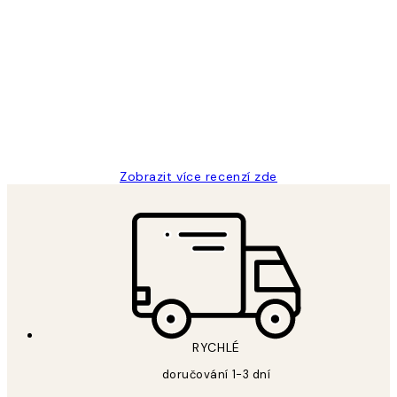
Ověřený kupující
Recenze
zákazníků
Perfection
3 dub
Lucia D
Zobrazit více recenzí zde
RYCHLÉ
doručování 1-3 dní