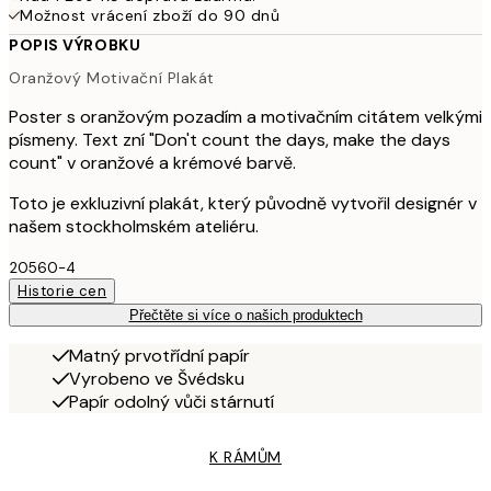
Možnost vrácení zboží do 90 dnů
POPIS VÝROBKU
Oranžový Motivační Plakát
Poster s oranžovým pozadím a motivačním citátem velkými
písmeny. Text zní "Don't count the days, make the days
count" v oranžové a krémové barvě.
Toto je exkluzivní plakát, který původně vytvořil designér v
našem stockholmském ateliéru.
20560-4
Historie cen
Přečtěte si více o našich produktech
Matný prvotřídní papír
Vyrobeno ve Švédsku
Papír odolný vůči stárnutí
K RÁMŮM