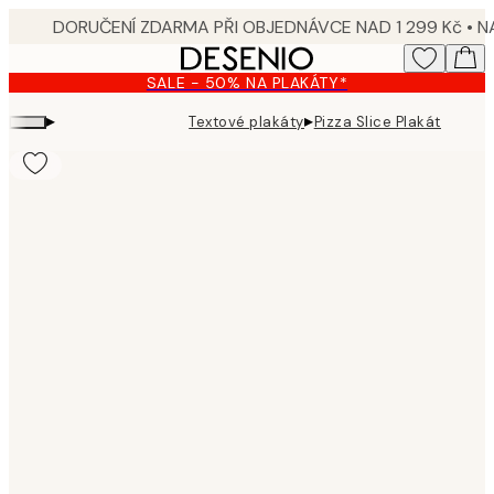
Skip
to
main
SALE - 50% NA PLAKÁTY*
content.
▸
▸
Textové plakáty
Pizza Slice Plakát
Product
images