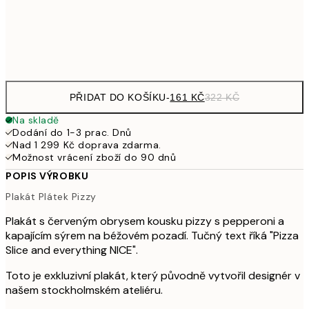
Frame
options
PŘIDAT DO KOŠÍKU
-
161 KČ
322 KČ
Na skladě
Dodání do 1-3 prac. Dnů
Nad 1 299 Kč doprava zdarma.
Možnost vrácení zboží do 90 dnů
POPIS VÝROBKU
Plakát Plátek Pizzy
Plakát s červeným obrysem kousku pizzy s pepperoni a
kapajícím sýrem na béžovém pozadí. Tučný text říká "Pizza
Slice and everything NICE".
Toto je exkluzivní plakát, který původně vytvořil designér v
našem stockholmském ateliéru.