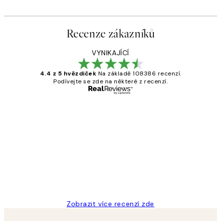
Recenze zákazníků
VYNIKAJÍCÍ
4.4 z 5 hvězdiček
Na základě 108386 recenzí.
Podívejte se zde na některé z recenzí.
Ověřený kupující
Recenze
zákazníků
Perfection
3 dub
Lucia D
Zobrazit více recenzí zde