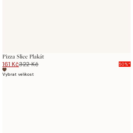
Pizza Slice Plakát
161 Kč
322 Kč
50%*
Vybrat velikost