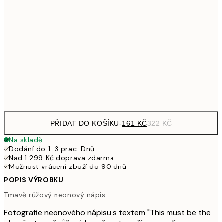
32
249,50
30x40 cm
49
462,50
50x70 cm
92
Frame
options
PŘIDAT DO KOŠÍKU
-
161 KČ
322 KČ
Na skladě
Dodání do 1-3 prac. Dnů
Nad 1 299 Kč doprava zdarma.
Možnost vrácení zboží do 90 dnů
POPIS VÝROBKU
Tmavě růžový neonový nápis
Fotografie neonového nápisu s textem "This must be the