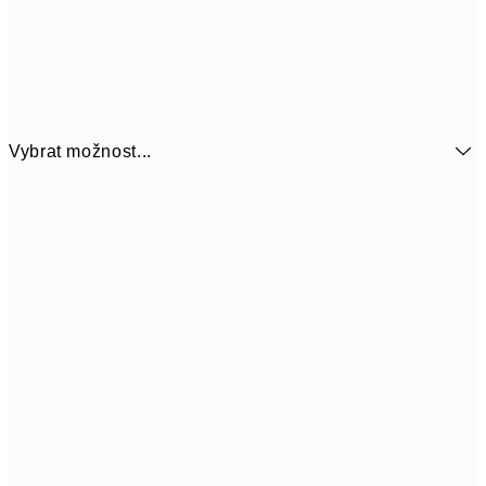
Vybrat možnost...
161
21x30 cm