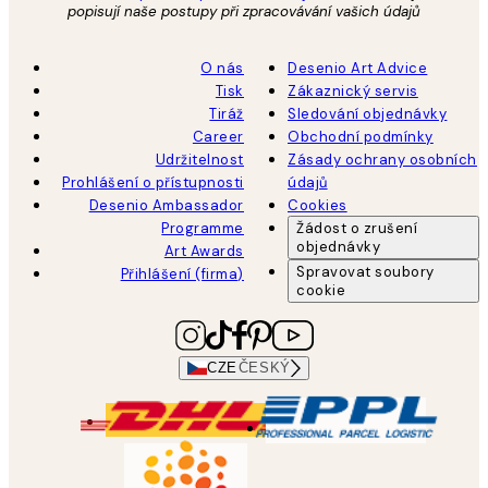
popisují naše postupy při zpracovávání vašich údajů
O nás
Desenio Art Advice
Tisk
Zákaznický servis
Tiráž
Sledování objednávky
Career
Obchodní podmínky
Udržitelnost
Zásady ochrany osobních
Prohlášení o přístupnosti
údajů
Desenio Ambassador
Cookies
Programme
Žádost o zrušení
objednávky
Art Awards
Spravovat soubory
Přihlášení (firma)
cookie
CZE
ČESKÝ