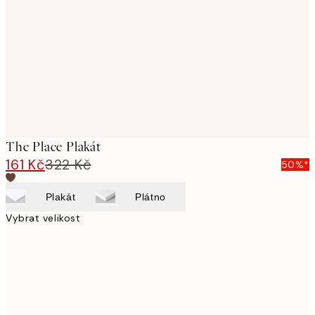
images
The Place Plakát
161 Kč
322 Kč
50%*
Plakát
Plátno
Vybrat velikost