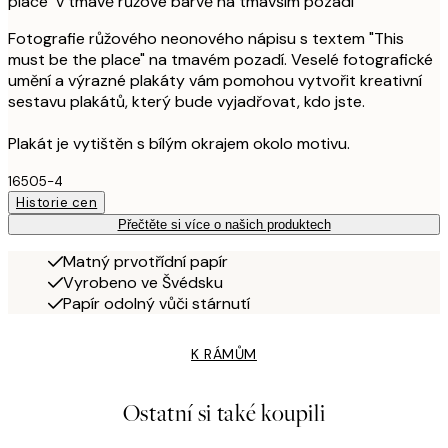
place" v tmavě růžové barvě na tmavším pozadí
Fotografie růžového neonového nápisu s textem "This
must be the place" na tmavém pozadí. Veselé fotografické
umění a výrazné plakáty vám pomohou vytvořit kreativní
sestavu plakátů, který bude vyjadřovat, kdo jste.
Plakát je vytištěn s bílým okrajem okolo motivu.
16505-4
Historie cen
Přečtěte si více o našich produktech
Matný prvotřídní papír
Vyrobeno ve Švédsku
Papír odolný vůči stárnutí
K RÁMŮM
Ostatní si také koupili