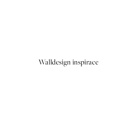
50%*
Just Chillin Plakát
Od 161 Kč
322 Kč
Walldesign inspirace