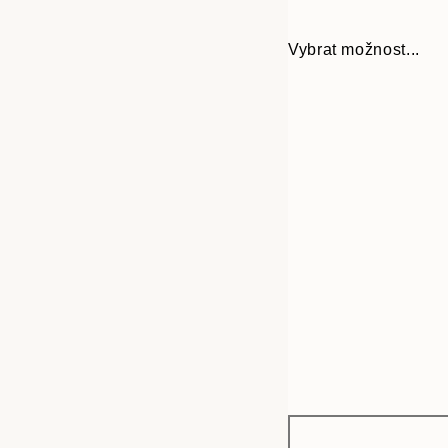
Vybrat možnost...
Frame
21x30 cm
options
30x40 cm