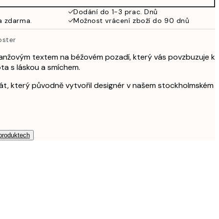
925 Kč
Dodání do 1-3 prac. Dnů
a zdarma.
Možnost vrácení zboží do 90 dnů
oster
ranžovým textem na béžovém pozadí, který vás povzbuzuje k
ta s láskou a smíchem.
akát, který původně vytvořil designér v našem stockholmském
 produktech