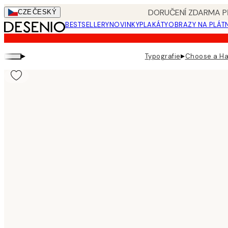
Skip
DORUČENÍ ZDARMA PŘ
CZE
ČESKÝ
to
BESTSELLERY
NOVINKY
PLAKÁTY
OBRAZY NA PLÁT
main
content.
▸
▸
Typografie
Choose a Ha