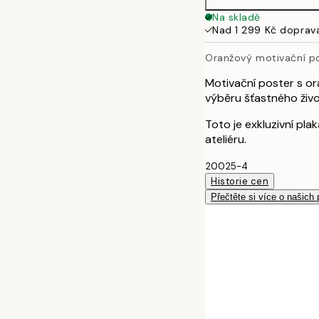
50x70 cm
Na skladě
Nad 1 299 Kč doprav
Oranžový motivační p
Motivační poster s o
výběru šťastného živo
Toto je exkluzivní pl
ateliéru.
20025-4
Historie cen
Přečtěte si více o našich