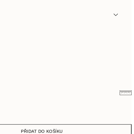
161 Kč
322 Kč
249,50 Kč
499 Kč
PŘIDAT DO KOŠÍKU
462,50 Kč