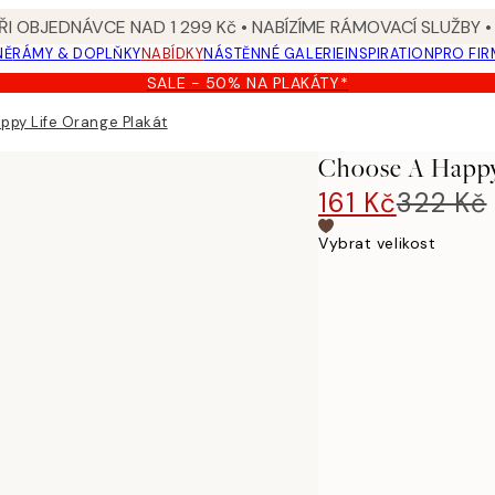
I OBJEDNÁVCE NAD 1 299 Kč • NABÍZÍME RÁMOVACÍ SLUŽBY •
NĚ
RÁMY & DOPLŇKY
NABÍDKY
NÁSTĚNNÉ GALERIE
INSPIRATION
PRO FIR
SALE - 50% NA PLAKÁTY*
ppy Life Orange Plakát
Choose A Happy
161 Kč
322 Kč
Vybrat velikost