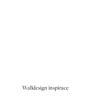
50%*
More Pyjama Less Drama Pl
Od 92 Kč
184 Kč
Walldesign inspirace