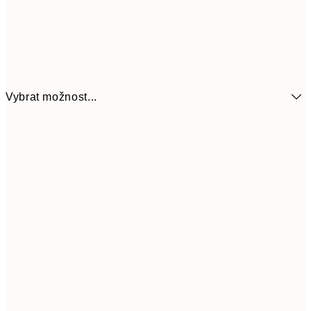
Vybrat možnost...
161
21x30 cm