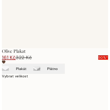
images
Olive Plakat
161 Kč
322 Kč
50%*
Plakát
Plátno
Vybrat velikost