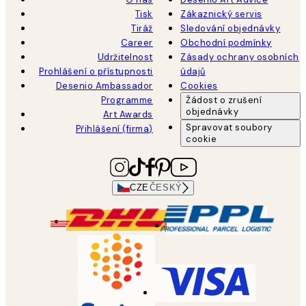
Tisk
Zákaznický servis
Tiráž
Sledování objednávky
Career
Obchodní podmínky
Udržitelnost
Zásady ochrany osobních
Prohlášení o přístupnosti
údajů
Desenio Ambassador
Cookies
Programme
Žádost o zrušení
objednávky
Art Awards
Spravovat soubory
Přihlášení (firma)
cookie
CZE
ČESKÝ