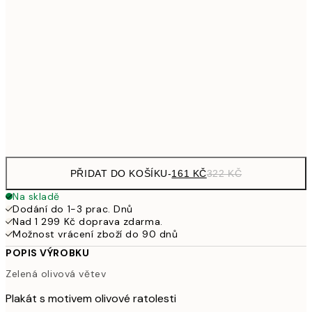
32
249,50
30x40 cm
49
462,50
50x70 cm
92
Frame
options
PŘIDAT DO KOŠÍKU
-
161 KČ
322 KČ
Na skladě
Dodání do 1-3 prac. Dnů
Nad 1 299 Kč doprava zdarma.
Možnost vrácení zboží do 90 dnů
POPIS VÝROBKU
Zelená olivová větev
Plakát s motivem olivové ratolesti