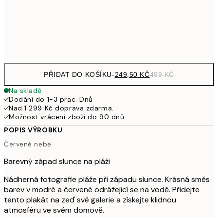
92
Frame
options
PŘIDAT DO KOŠÍKU
-
249,50 KČ
499 KČ
Na skladě
Dodání do 1-3 prac. Dnů
Nad 1 299 Kč doprava zdarma.
Možnost vrácení zboží do 90 dnů
POPIS VÝROBKU
Červené nebe
Barevný západ slunce na pláži
Nádherná fotografie pláže při západu slunce. Krásná směs
barev v modré a červené odrážející se na vodě. Přidejte
tento plakát na zeď své galerie a získejte klidnou
atmosféru ve svém domově.