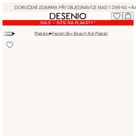
Skip
to
main
SALE - 50% NA PLAKÁTY*
content.
▸
▸
Plakáty
Pastel Sky Beach No1 Plakát
Product
images