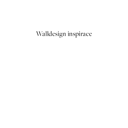
Turtle on the Beach Plakát
Od 161 Kč
322 Kč
Walldesign inspirace