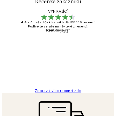
Recenze zákazníků
VYNIKAJÍCÍ
4.4 z 5 hvězdiček
Na základě 108386 recenzí.
Podívejte se zde na některé z recenzí.
Ověřený kupující
Recenze
zákazníků
Perfection
3 dub
Lucia D
Zobrazit více recenzí zde