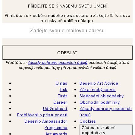
PŘIDEJTE SE K NAŠEMU SVĚTU UMĚNÍ
Přihlašte se k odběru našeho newsletteru a získejte 15 % slevu
na tisky při dalším nákupu.
*
Email
ODESLAT
Přečtěte si
Zásady ochrany osobních údajů
osobních údajů, které
popisují naše postupy při zpracovávání vašich údajů
O nás
Desenio Art Advice
Tisk
Zákaznický servis
Tiráž
Sledování objednávky
Career
Obchodní podmínky
Udržitelnost
Zásady ochrany osobních
Prohlášení o přístupnosti
údajů
Desenio Ambassador
Cookies
Programme
Žádost o zrušení
objednávky
Art Awards