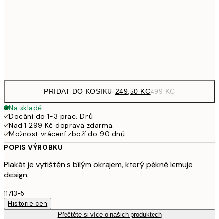
462,50
50x70 cm
92
Frame
options
PŘIDAT DO KOŠÍKU
-
249,50 KČ
499 KČ
Na skladě
Dodání do 1-3 prac. Dnů
Nad 1 299 Kč doprava zdarma.
Možnost vrácení zboží do 90 dnů
POPIS VÝROBKU
Plakát je vytištěn s bílým okrajem, který pěkně lemuje
design.
11713-5
Historie cen
Přečtěte si více o našich produktech