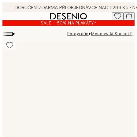
Skip
to
main
SALE - 50% NA PLAKÁTY*
content.
▸
▸
Fotografie
Meadow At Sunset Pla
Product
images