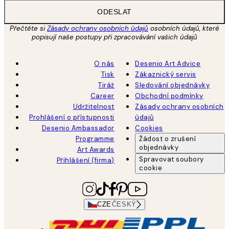
ODESLAT
Přečtěte si
Zásady ochrany osobních údajů
osobních údajů, které
popisují naše postupy při zpracovávání vašich údajů
O nás
Desenio Art Advice
Tisk
Zákaznický servis
Tiráž
Sledování objednávky
Career
Obchodní podmínky
Udržitelnost
Zásady ochrany osobních
Prohlášení o přístupnosti
údajů
Desenio Ambassador
Cookies
Programme
Žádost o zrušení
objednávky
Art Awards
Spravovat soubory
Přihlášení (firma)
cookie
CZE
ČESKÝ