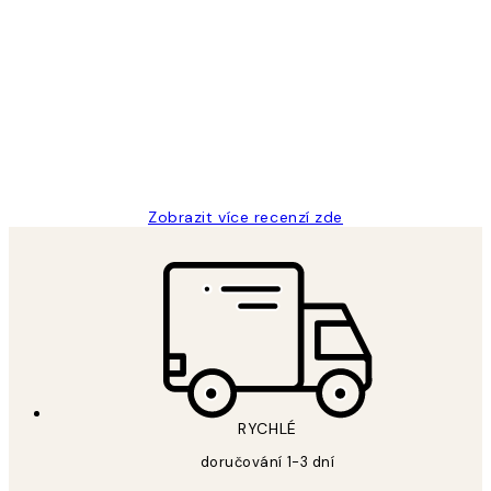
Ověřený kupující
Recenze
zákazníků
Perfection
3 dub
Lucia D
Zobrazit více recenzí zde
RYCHLÉ
doručování 1-3 dní