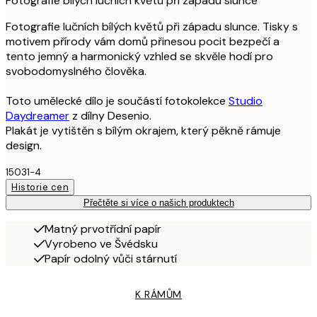
Fotografie bílých lučních květů při západu slunce
Fotografie lučních bílých květů při západu slunce. Tisky s
motivem přírody vám domů přinesou pocit bezpečí a
tento jemný a harmonický vzhled se skvěle hodí pro
svobodomyslného člověka.
Toto umělecké dílo je součástí fotokolekce
Studio
Daydreamer
z dílny Desenio.
Plakát je vytištěn s bílým okrajem, který pěkně rámuje
design.
15031-4
Historie cen
Přečtěte si více o našich produktech
Matný prvotřídní papír
Vyrobeno ve Švédsku
Papír odolný vůči stárnutí
K RÁMŮM