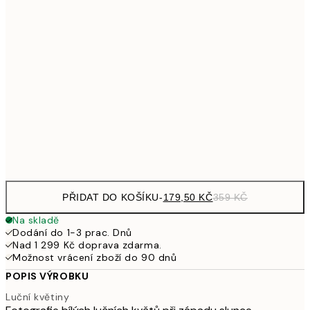
353,50
40x50 cm
70
489,50
50x70 cm
97
653,50
70x100 cm
1 30
Frame
options
PŘIDAT DO KOŠÍKU
-
179,50 KČ
359 KČ
Na skladě
Dodání do 1-3 prac. Dnů
Nad 1 299 Kč doprava zdarma.
Možnost vrácení zboží do 90 dnů
POPIS VÝROBKU
Luční květiny