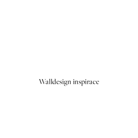
50%*
Autumn Dawn Plakát
Od 249,50 Kč
499 Kč
Walldesign inspirace