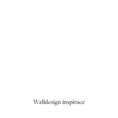
50%*
Eibsee Lake Reflection Plakát
Od 249,50 Kč
499 Kč
Walldesign inspirace