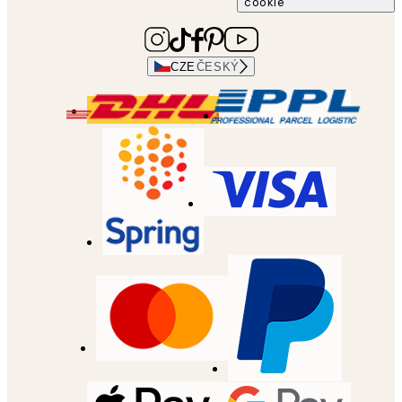
cookie
CZE
ČESKÝ