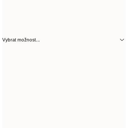
Vybrat možnost...
161
21x30 cm