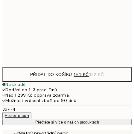
32
249,50
30x40 cm
49
462,50
50x70 cm
92
Frame
options
PŘIDAT DO KOŠÍKU
-
161 KČ
322 KČ
Na skladě
Dodání do 1-3 prac. Dnů
Nad 1 299 Kč doprava zdarma.
Možnost vrácení zboží do 90 dnů
3571-4
Historie cen
Přečtěte si více o našich produktech
Matný prvotřídní papír