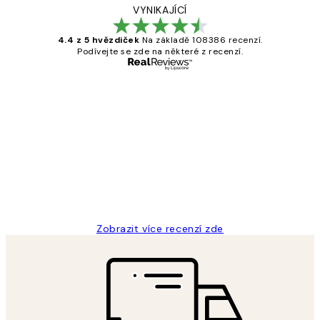
VYNIKAJÍCÍ
4.4 z 5 hvězdiček
Na základě 108386 recenzí.
Podívejte se zde na některé z recenzí.
Ověřený kupující
Recenze
zákazníků
Perfection
3 dub
Lucia D
Zobrazit více recenzí zde