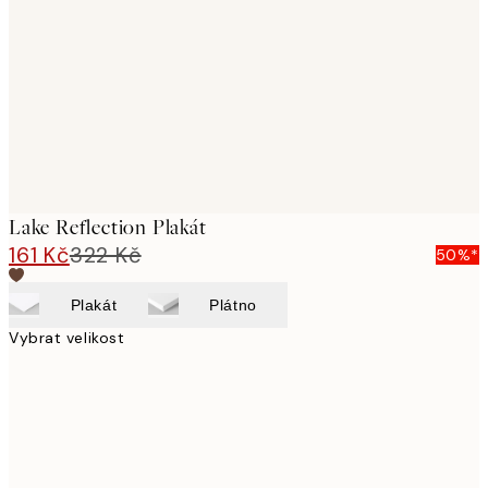
images
Lake Reflection Plakát
161 Kč
322 Kč
50%*
Plakát
Plátno
Vybrat velikost