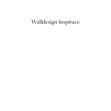
Od 249,50 Kč
499 Kč
Walldesign inspirace