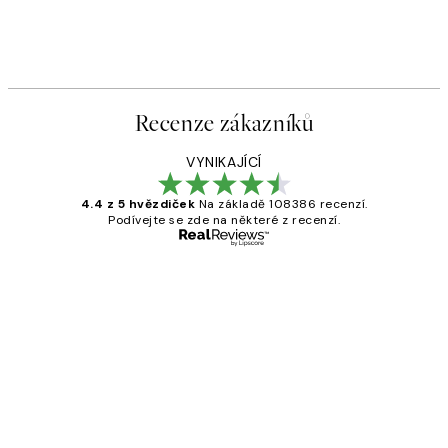
Recenze zákazníků
VYNIKAJÍCÍ
4.4 z 5 hvězdiček
Na základě 108386 recenzí.
Podívejte se zde na některé z recenzí.
Ověřený kupující
Recenze
zákazníků
Perfection
3 dub
Lucia D