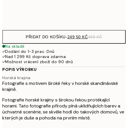
Frame
options
PŘIDAT DO KOŠÍKU
-
249,50 KČ
499 KČ
Na skladě
Dodání do 1-3 prac. Dnů
Nad 1 299 Kč doprava zdarma.
Možnost vrácení zboží do 90 dnů
POPIS VÝROBKU
Horská krajina
Fotografie s motivem široké řeky v horské skandinávské
krajině.
Fotografie horské krajiny s širokou řekou protékající
horami. Tato fotografie přírody plná uklidňujících barev a
úchvatné scenérie, se skvěle hodí do takových domovů, ve
kterých je duše a pohoda na prvním místě.