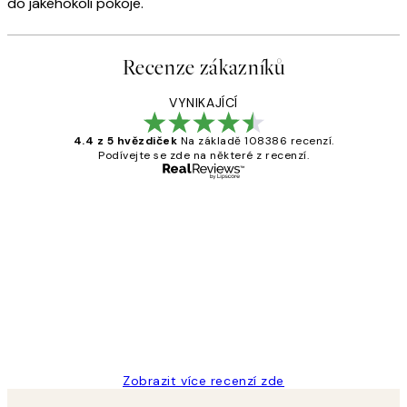
do jakéhokoli pokoje.
Recenze zákazníků
VYNIKAJÍCÍ
4.4 z 5 hvězdiček
Na základě 108386 recenzí.
Podívejte se zde na některé z recenzí.
Ověřený kupující
Recenze
zákazníků
Perfection
3 dub
Lucia D
Zobrazit více recenzí zde