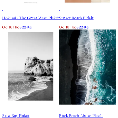
50%*
50%*
Hokusai - The Great Wave Plakát
Sunset Beach Plakát
Od 161 Kč
322 Kč
Od 161 Kč
322 Kč
50%*
50%*
Slow Bay Plakát
Black Beach Above Plakát