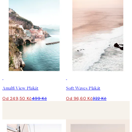
50%*
-70%
Outlet
Amalfi View Plakát
Soft Waves Plakát
Od 249,50 Kč
499 Kč
Od 96,60 Kč
322 Kč