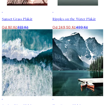
50%*
50%*
Sunset Grass Plakát
Ripples on the Water Plakát
Od 161 Kč
322 Kč
Od 249,50 Kč
499 Kč
50%*
50%*