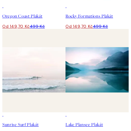
-70%
Outlet
-70%
Outlet
Oregon Coast Plakát
Rocky Formations Plakát
Od 149,70 Kč
499 Kč
Od 149,70 Kč
499 Kč
-70%
Outlet
Sunrise Surf Plakát
Lake Plansee Plakát