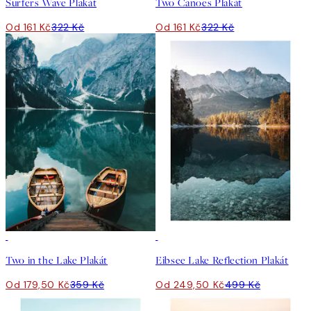
Surfers Wave Plakát
Two Canoes Plakát
Od 161 Kč
322 Kč
Od 161 Kč
322 Kč
50%*
50%*
Two in the Lake Plakát
Eibsee Lake Reflection Plakát
Od 179,50 Kč
359 Kč
Od 249,50 Kč
499 Kč