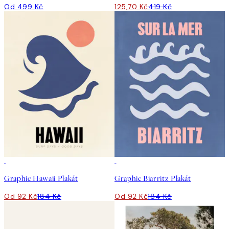
Od 499 Kč
125,70 Kč
419 Kč
50%*
50%*
Graphic Hawaii Plakát
Graphic Biarritz Plakát
Od 92 Kč
184 Kč
Od 92 Kč
184 Kč