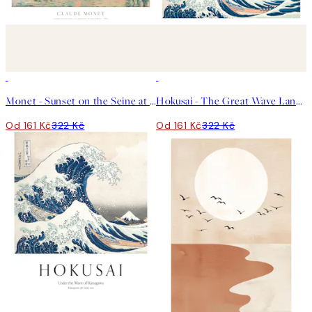
50%*
50%*
Monet - Sunset on the Seine at Lavacourt, Winter Effect Plakát
Hokusai - The Great Wave Landscape Plakát
Od 161 Kč
322 Kč
Od 161 Kč
322 Kč