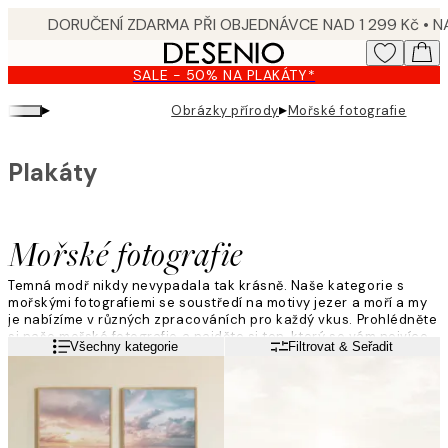
Skip
to
main
SALE - 50% NA PLAKÁTY*
content.
▸
▸
Obrázky přírody
Mořské fotografie
Plakáty
Mořské fotografie
Temná modř nikdy nevypadala tak krásně. Naše kategorie s
mořskými fotografiemi se soustředí na motivy jezer a moří a my
je nabízíme v různých zpracováních pro každý vkus. Prohlédněte
si naše mořské fotografie a najděte si ten, který se vám nejvíce
Přečtěte si více
Všechny kategorie
Filtrovat & Seřadit
líbí. Pověste ho do padnoucího rámu a doplňte si obrazovou
stěnu.