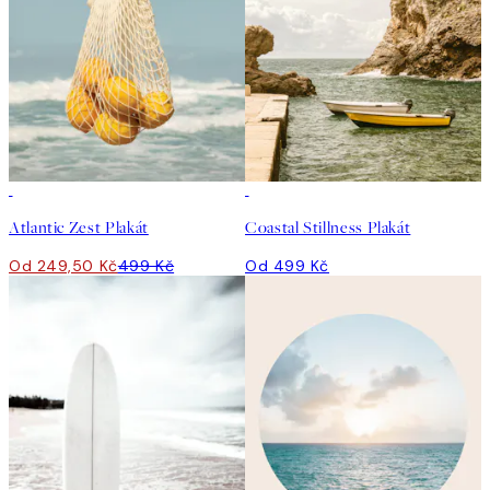
50%*
Atlantic Zest Plakát
Coastal Stillness Plakát
Od 249,50 Kč
499 Kč
Od 499 Kč