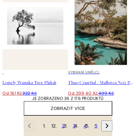
50%*
40%*
VYBRANÍ UMĚLCI
Lonely Wanaka Tree Plakát
Thao Courtial - Mallorca No2 Plakát
Od 161 Kč
322 Kč
Od 299,40 Kč
499 Kč
JE ZOBRAZENO 36 Z 176 PRODUKTŮ
ZOBRAZIT VÍCE
1
2
3
4
5