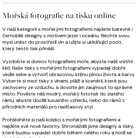
Mořská fotografie na tisku online
V naší kategorii s mořskými fotografiemi najdete barevné i
černobílé designy s motivem jezer i oceánu. Nechte svou
mysl unést do prostředí vln a užijte si uklidňující pocit,
který tento tisk přináší.
Vyzdobte si domov fotografiemi moře, abyste našli vnitřní
klid. Naše tisky s mořskými fotografiemi vypadají dobře
vedle sebe a vytvoří obrazovou stěnu plnou života a barvy.
Vyberte si mezi tisky s vlnami, pláží a scenérií, které jsou
zachyceny ze vzduchu, a dovolte jim zaujmout to správné
místo. Pověste náš modrý, mořský fototisk do zlatého
rámu, abyste docílili luxusního vzhledu, nebo do rámů z
přírodních materiálů pro nadčasový styl.
Prohlédněte si naši kolekci s mořskými fotografiemi a
najděte své nové favority. Shromáždili jsme designy a tisky,
které budou vypadat dobře během celého roku a hodí se