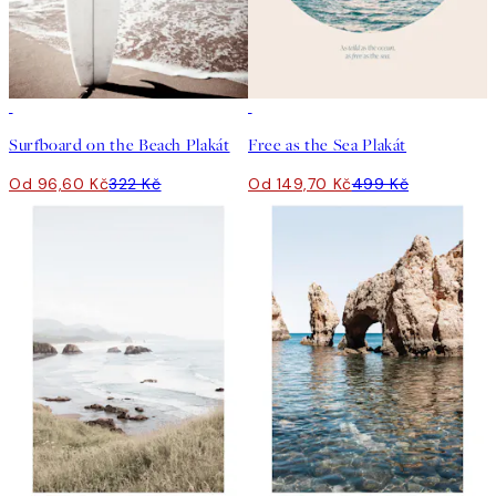
-70%
Outlet
-70%
Outlet
Surfboard on the Beach Plakát
Free as the Sea Plakát
Od 96,60 Kč
322 Kč
Od 149,70 Kč
499 Kč