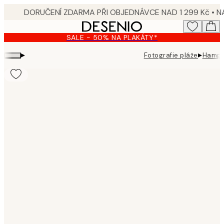
Skip
to
main
SALE - 50% NA PLAKÁTY*
content.
▸
▸
Fotografie pláže
Hampt
Product
images