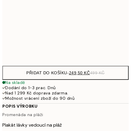
65
462,50
50x70 cm
92
626,50
70x100 cm
1 25
Frame
options
PŘIDAT DO KOŠÍKU
-
249,50 KČ
499 KČ
Na skladě
Dodání do 1-3 prac. Dnů
Nad 1 299 Kč doprava zdarma.
Možnost vrácení zboží do 90 dnů
POPIS VÝROBKU
Promenáda na pláži
Plakát lávky vedoucí na pláž