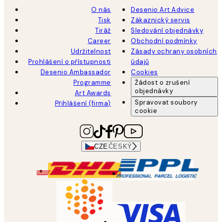
O nás
Desenio Art Advice
Tisk
Zákaznický servis
Tiráž
Sledování objednávky
Career
Obchodní podmínky
Udržitelnost
Zásady ochrany osobních
Prohlášení o přístupnosti
údajů
Desenio Ambassador
Cookies
Programme
Žádost o zrušení
objednávky
Art Awards
Spravovat soubory
Přihlášení (firma)
cookie
CZE
ČESKÝ