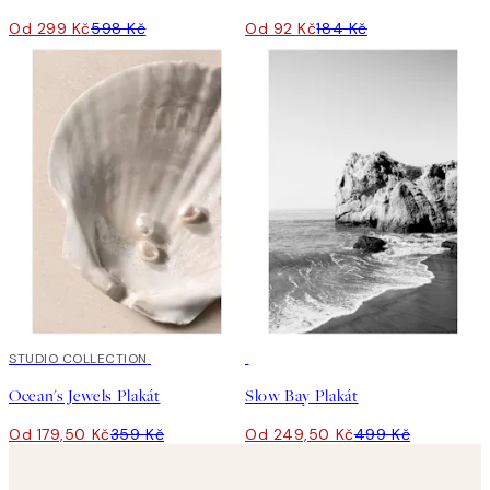
Od 299 Kč
598 Kč
Od 92 Kč
184 Kč
50%*
STUDIO COLLECTION
50%*
Ocean's Jewels Plakát
Slow Bay Plakát
Od 179,50 Kč
359 Kč
Od 249,50 Kč
499 Kč