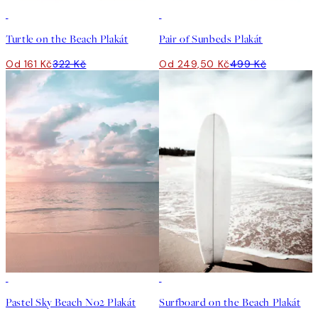
50%*
50%*
Turtle on the Beach Plakát
Pair of Sunbeds Plakát
Od 161 Kč
322 Kč
Od 249,50 Kč
499 Kč
50%*
-70%
Outlet
Pastel Sky Beach No2 Plakát
Surfboard on the Beach Plakát