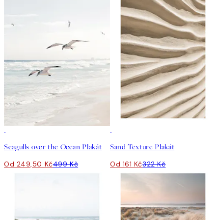
50%*
50%*
Seagulls over the Ocean Plakát
Sand Texture Plakát
Od 249,50 Kč
499 Kč
Od 161 Kč
322 Kč