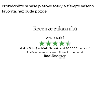
Prohlédněte si naše plážové fotky a získejte vašeho
favorita, než bude pozdě.
Recenze zákazníků
VYNIKAJÍCÍ
4.4 z 5 hvězdiček
Na základě 108386 recenzí.
Podívejte se zde na některé z recenzí.
Ověřený kupující
Recenze
zákazníků
Perfection
3 dub
Lucia D