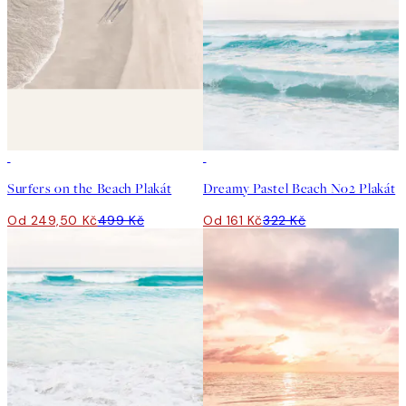
50%*
50%*
Surfers on the Beach Plakát
Dreamy Pastel Beach No2 Plakát
Od 249,50 Kč
499 Kč
Od 161 Kč
322 Kč