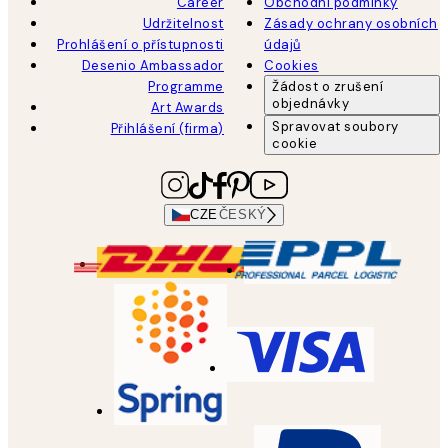
Career
Obchodní podmínky
Udržitelnost
Zásady ochrany osobních
Prohlášení o přístupnosti
údajů
Desenio Ambassador
Cookies
Programme
Žádost o zrušení
objednávky
Art Awards
Spravovat soubory
Přihlášení (firma)
cookie
CZE
ČESKÝ