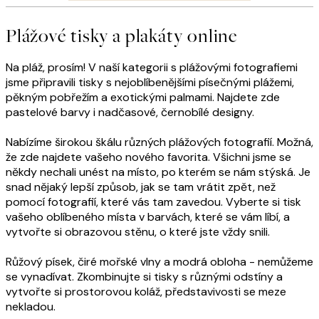
Plážové tisky a plakáty online
Na pláž, prosím! V naší kategorii s plážovými fotografiemi
jsme připravili tisky s nejoblíbenějšími písečnými plážemi,
pěkným pobřežím a exotickými palmami. Najdete zde
pastelové barvy i nadčasové, černobílé designy.
Nabízíme širokou škálu různých plážových fotografií. Možná,
že zde najdete vašeho nového favorita. Všichni jsme se
někdy nechali unést na místo, po kterém se nám stýská. Je
snad nějaký lepší způsob, jak se tam vrátit zpět, než
pomocí fotografií, které vás tam zavedou. Vyberte si tisk
vašeho oblíbeného místa v barvách, které se vám líbí, a
vytvořte si obrazovou stěnu, o které jste vždy snili.
Růžový písek, čiré mořské vlny a modrá obloha - nemůžeme
se vynadívat. Zkombinujte si tisky s různými odstíny a
vytvořte si prostorovou koláž, představivosti se meze
nekladou.