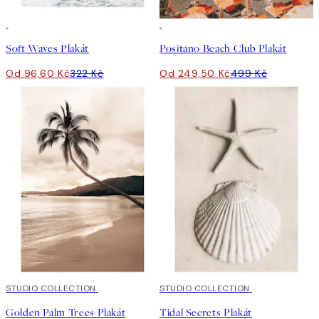
-70%
Outlet
50%*
Soft Waves Plakát
Positano Beach Club Plakát
Od 96,60 Kč
322 Kč
Od 249,50 Kč
499 Kč
50%*
STUDIO COLLECTION
50%*
STUDIO COLLECTION
Golden Palm Trees Plakát
Tidal Secrets Plakát