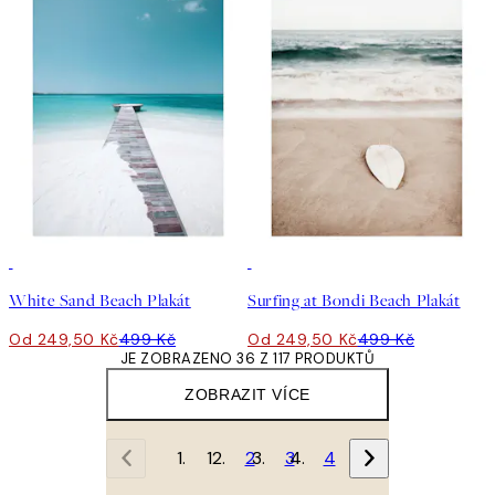
50%*
50%*
White Sand Beach Plakát
Surfing at Bondi Beach Plakát
Od 249,50 Kč
499 Kč
Od 249,50 Kč
499 Kč
JE ZOBRAZENO 36 Z 117 PRODUKTŮ
ZOBRAZIT VÍCE
1
2
3
4