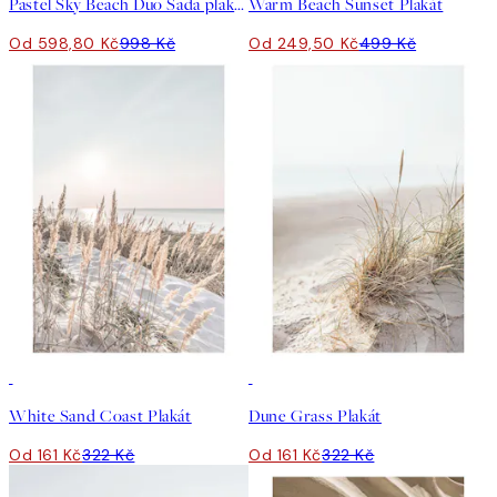
Pastel Sky Beach Duo Sada plakátů
Warm Beach Sunset Plakát
Od 598,80 Kč
998 Kč
Od 249,50 Kč
499 Kč
50%*
50%*
White Sand Coast Plakát
Dune Grass Plakát
Od 161 Kč
322 Kč
Od 161 Kč
322 Kč