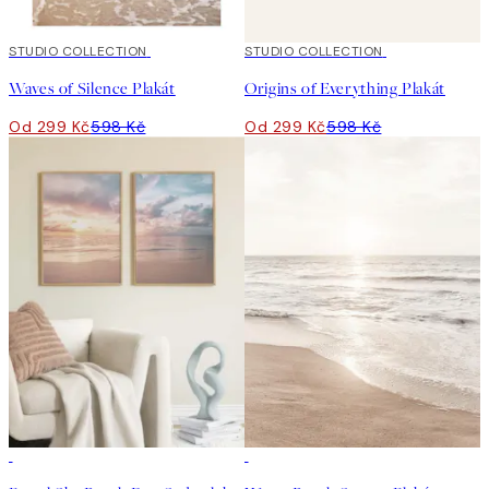
50%*
STUDIO COLLECTION
50%*
STUDIO COLLECTION
Waves of Silence Plakát
Origins of Everything Plakát
Od 299 Kč
598 Kč
Od 299 Kč
598 Kč
-40%
50%*