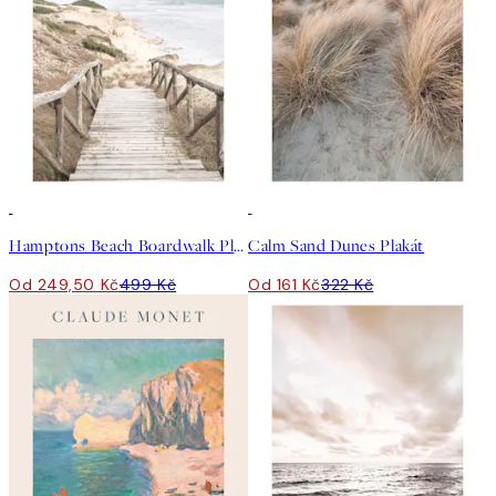
50%*
50%*
Hamptons Beach Boardwalk Plakát
Calm Sand Dunes Plakát
Od 249,50 Kč
499 Kč
Od 161 Kč
322 Kč