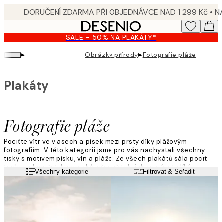
Skip
to
main
SALE - 50% NA PLAKÁTY*
content.
▸
▸
Obrázky přírody
Fotografie pláže
Plakáty
Fotografie pláže
Pociťte vítr ve vlasech a písek mezi prsty díky plážovým
fotografiím. V této kategorii jsme pro vás nachystali všechny
tisky s motivem písku, vln a pláže. Ze všech plakátů sála pocit
tepla a slunečních paprsků, přesně tak, jak se nám to líbí.
Přečtěte si více
Všechny kategorie
Filtrovat & Seřadit
Obměňte své plážové fotografie podle sezóny nebo si je nechte
celoročně.