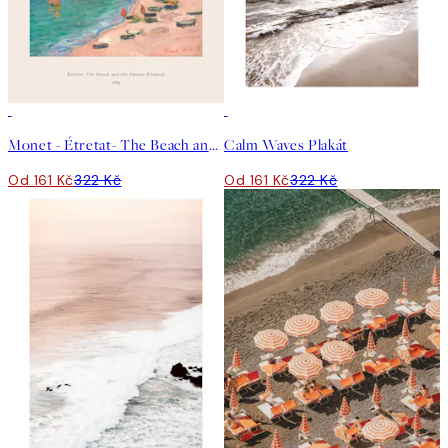
50%*
50%*
Monet - Étretat- The Beach and the Falaise d'Amont Plakát
Calm Waves Plakát
Od 161 Kč
322 Kč
Od 161 Kč
322 Kč