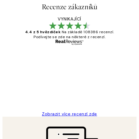
Recenze zákazníků
VYNIKAJÍCÍ
4.4 z 5 hvězdiček
Na základě 108386 recenzí.
Podívejte se zde na některé z recenzí.
Ověřený kupující
Recenze
zákazníků
Perfection
3 dub
Lucia D
Zobrazit více recenzí zde