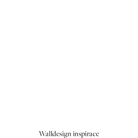
50%*
Deer Winter Landscape Plaká
Od 92 Kč
184 Kč
Walldesign inspirace