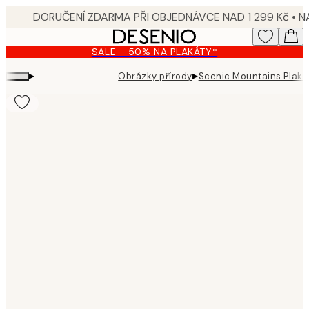
Skip
to
main
SALE - 50% NA PLAKÁTY*
content.
▸
▸
Obrázky přírody
Scenic Mountains Plaká
Product
images