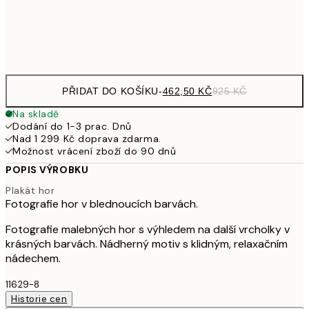
Frame
options
PŘIDAT DO KOŠÍKU
-
462,50 KČ
925 KČ
Na skladě
Dodání do 1-3 prac. Dnů
Nad 1 299 Kč doprava zdarma.
Možnost vrácení zboží do 90 dnů
POPIS VÝROBKU
Plakát hor
Fotografie hor v blednoucích barvách.
Fotografie malebných hor s výhledem na další vrcholky v
krásných barvách. Nádherný motiv s klidným, relaxačním
nádechem.
11629-8
Historie cen