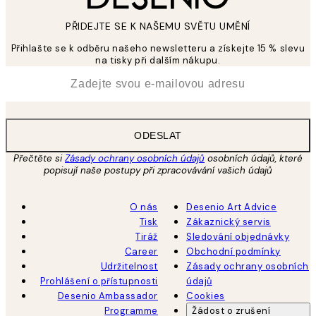
PŘIDEJTE SE K NAŠEMU SVĚTU UMĚNÍ
Přihlašte se k odběru našeho newsletteru a získejte 15 % slevu
na tisky při dalším nákupu.
*
Email
ODESLAT
Přečtěte si
Zásady ochrany osobních údajů
osobních údajů, které
popisují naše postupy při zpracovávání vašich údajů
O nás
Desenio Art Advice
Tisk
Zákaznický servis
Tiráž
Sledování objednávky
Career
Obchodní podmínky
Udržitelnost
Zásady ochrany osobních
Prohlášení o přístupnosti
údajů
Desenio Ambassador
Cookies
Programme
Žádost o zrušení