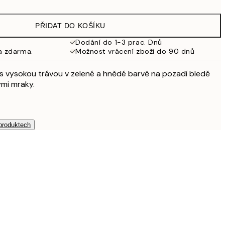
462,50 Kč
925 Kč
PŘIDAT DO KOŠÍKU
Dodání do 1-3 prac. Dnů
a zdarma.
Možnost vrácení zboží do 90 dnů
s vysokou trávou v zelené a hnědé barvě na pozadí bledě
mi mraky.
 produktech