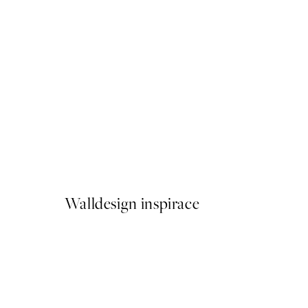
50%*
Abstract Green Lines No2 P
Od 249,50 Kč
499 Kč
Walldesign inspirace