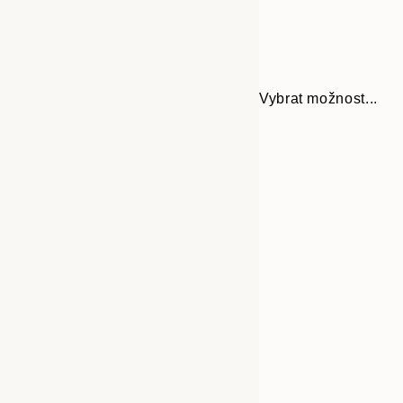
Vybrat možnost...
Frame
30x40 cm
options