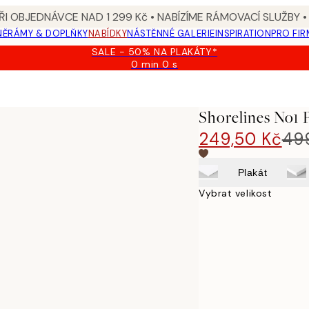
I OBJEDNÁVCE NAD 1 299 Kč • NABÍZÍME RÁMOVACÍ SLUŽBY •
NĚ
RÁMY & DOPLŇKY
NABÍDKY
NÁSTĚNNÉ GALERIE
INSPIRATION
PRO FIR
SALE - 50% NA PLAKÁTY*
0 min
0 s
Platné
do:
2026-
08-
Shorelines No1 
09
249,50 Kč
49
Plakát
Vybrat velikost