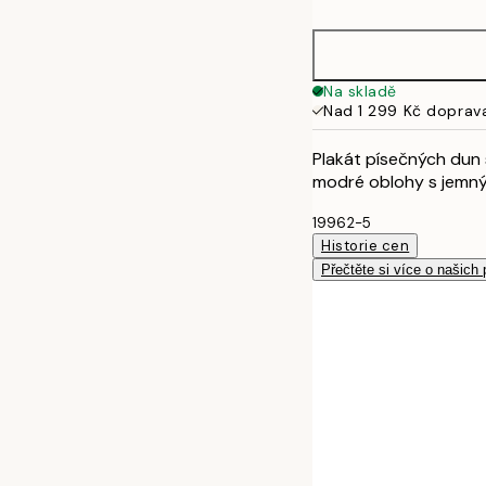
50x70 cm
Na skladě
Nad 1 299 Kč doprav
Plakát písečných dun 
modré oblohy s jemný
19962-5
Historie cen
Přečtěte si více o našich