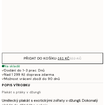
32
249,50
30x40 cm
49
462,50
50x70 cm
92
Frame
options
PŘIDAT DO KOŠÍKU
-
161 KČ
322 KČ
Na skladě
Dodání do 1-3 prac. Dnů
Nad 1 299 Kč doprava zdarma.
Možnost vrácení zboží do 90 dnů
POPIS VÝROBKU
Plakát s ptáky v džungli
Umělecký plakát s exotickými zvířaty v džungli. Dokonalý