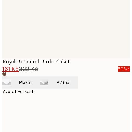
images
Royal Botanical Birds Plakát
161 Kč
322 Kč
50%*
Plakát
Plátno
Vybrat velikost