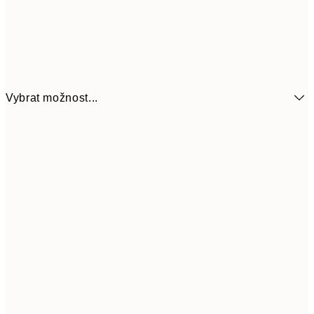
Vybrat možnost...
161
21x30 cm