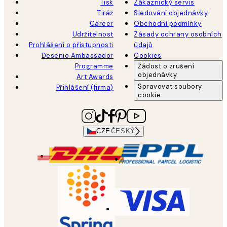
Tisk
Zákaznický servis
Tiráž
Sledování objednávky
Career
Obchodní podmínky
Udržitelnost
Zásady ochrany osobních
Prohlášení o přístupnosti
údajů
Desenio Ambassador
Cookies
Programme
Žádost o zrušení
objednávky
Art Awards
Spravovat soubory
Přihlášení (firma)
cookie
CZE
ČESKÝ