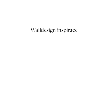
Tropical Tiger Plakát
Od 299 Kč
598 Kč
Walldesign inspirace