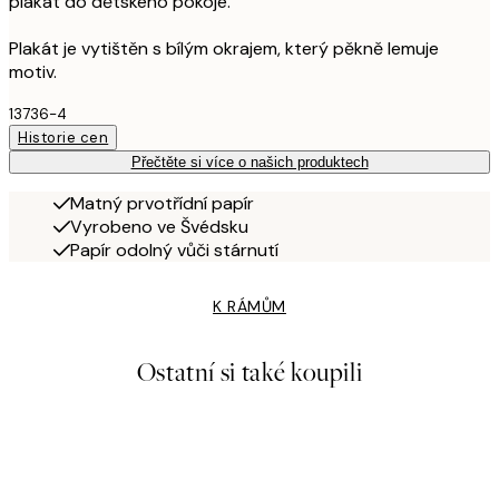
plakát do dětského pokoje.
Plakát je vytištěn s bílým okrajem, který pěkně lemuje
motiv.
13736-4
Historie cen
Přečtěte si více o našich produktech
Matný prvotřídní papír
Vyrobeno ve Švédsku
Papír odolný vůči stárnutí
K RÁMŮM
Ostatní si také koupili