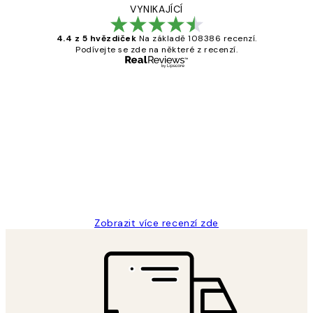
VYNIKAJÍCÍ
4.4 z 5 hvězdiček
Na základě 108386 recenzí.
Podívejte se zde na některé z recenzí.
Ověřený kupující
Recenze
zákazníků
Perfection
3 dub
Lucia D
Zobrazit více recenzí zde