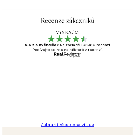
Recenze zákazníků
VYNIKAJÍCÍ
4.4 z 5 hvězdiček
Na základě 108386 recenzí.
Podívejte se zde na některé z recenzí.
Ověřený kupující
Recenze
zákazníků
Perfection
3 dub
Lucia D
Zobrazit více recenzí zde