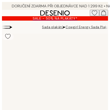
Skip
to
main
SALE - 50% NA PLAKÁTY*
content.
▸
▸
Sada plakátů
Cowgirl Energy Sada Plaká
Product
images