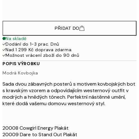
1 110
50x70 cm
1 85
PŘIDAT DO
Na skladě
Dodání do 1-3 prac. Dnů
Nad 1 299 Kč doprava zdarma.
Možnost vrácení zboží do 90 dnů
POPIS VÝROBKU
Modrá Kovbojka
Sada dvou zábavných posterů s motivem kovbojských bot
s kravským vzorem a odpovídajícím westernový outfit v
modrých a hnědých tónech. Perfektní nástěnné umění,
které dodá vašemu domovu westernový styl.
20008 Cowgirl Energy Plakát
20009 Dare to Stand Out Plakát