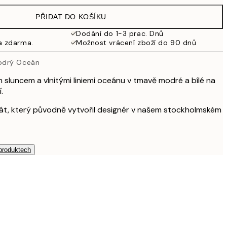
PŘIDAT DO KOŠÍKU
653 Kč
Dodání do 1-3 prac. Dnů
a zdarma.
Možnost vrácení zboží do 90 dnů
925 Kč
odrý Oceán
1 253 Kč
m sluncem a vlnitými liniemi oceánu v tmavě modré a bílé na
.
akát, který původně vytvořil designér v našem stockholmském
 produktech