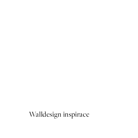
50%*
Sunny Lemons Plakát
Od 161 Kč
322 Kč
Walldesign inspirace