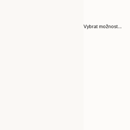
Vybrat možnost...
Frame
21x30 cm
options
30x40 cm