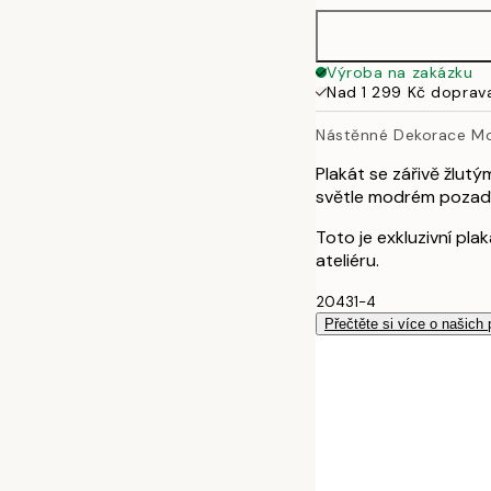
40x50 cm
Výroba na zakázku
Nad 1 299 Kč doprav
50x70 cm
Nástěnné Dekorace M
70x100 cm
Plakát se zářivě žlutý
světle modrém pozadí
Toto je exkluzivní pl
ateliéru.
20431-4
Přečtěte si více o našich