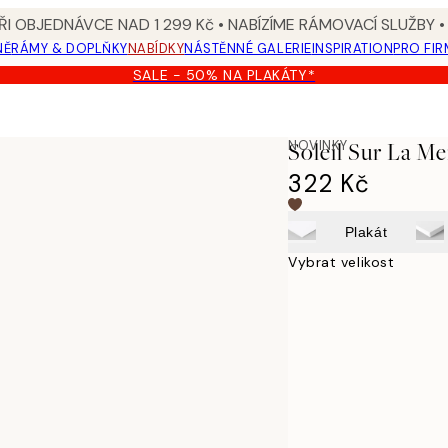
I OBJEDNÁVCE NAD 1 299 Kč • NABÍZÍME RÁMOVACÍ SLUŽBY •
NĚ
RÁMY & DOPLŇKY
NABÍDKY
NÁSTĚNNÉ GALERIE
INSPIRATION
PRO FIR
SALE - 50% NA PLAKÁTY*
NOVINKY
Soleil Sur La Me
322 Kč
Plakát
Vybrat velikost