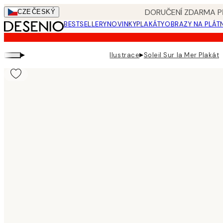
Skip
DORUČENÍ ZDARMA PŘ
CZE
ČESKÝ
to
BESTSELLERY
NOVINKY
PLAKÁTY
OBRAZY NA PLÁT
main
content.
▸
▸
Ilustrace
Soleil Sur la Mer Plakát