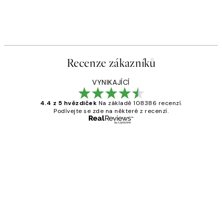
Recenze zákazníků
VYNIKAJÍCÍ
4.4 z 5 hvězdiček
Na základě 108386 recenzí.
Podívejte se zde na některé z recenzí.
Ověřený kupující
Recenze
zákazníků
Perfection
3 dub
Lucia D