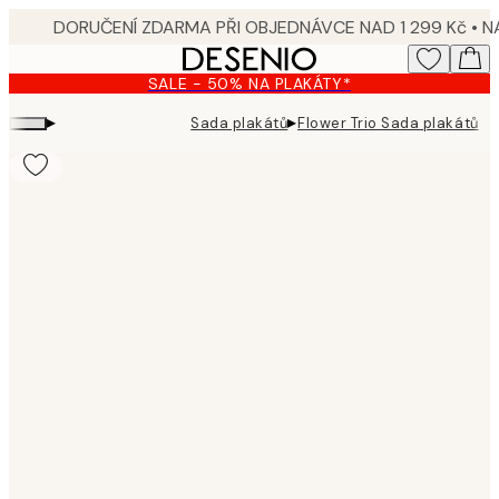
Skip
to
main
SALE - 50% NA PLAKÁTY*
content.
▸
▸
Sada plakátů
Flower Trio Sada plakátů
Product
images