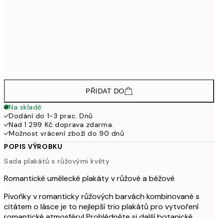
1 175,40
40x50 cm
1 95
1 665
50x70 cm
2 77
2 255,40
70x100 cm
3 75
PŘIDAT DO
Na skladě
Dodání do 1-3 prac. Dnů
Nad 1 299 Kč doprava zdarma.
Možnost vrácení zboží do 90 dnů
POPIS VÝROBKU
Sada plakátů s růžovými květy
Romantické umělecké plakáty v růžové a béžové
Pivoňky v romanticky růžových barvách kombinované s
citátem o lásce je to nejlepší trio plakátů pro vytvoření
romantické atmosféry! Prohlédněte si další botanické