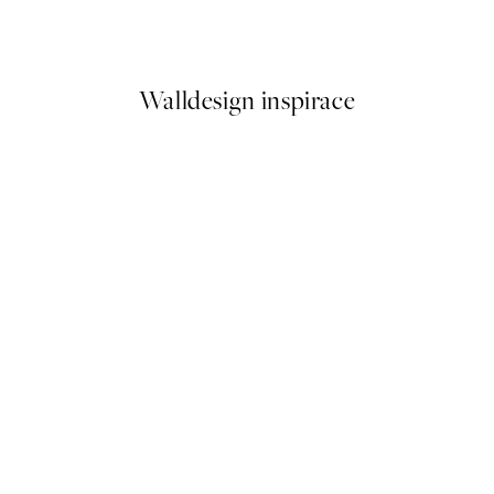
Od 92 Kč
184 Kč
Walldesign inspirace