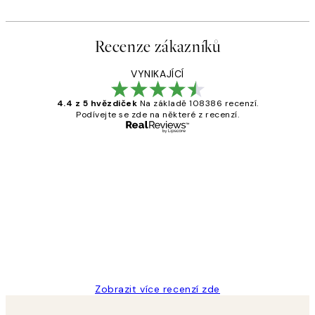
Recenze zákazníků
VYNIKAJÍCÍ
4.4 z 5 hvězdiček
Na základě 108386 recenzí.
Podívejte se zde na některé z recenzí.
Ověřený kupující
Recenze
zákazníků
Perfection
3 dub
Lucia D
Zobrazit více recenzí zde