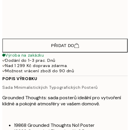
1 95
1 568,40
70x100 cm
2 61
3 138
100x150 cm
5 23
PŘIDAT DO
Výroba na zakázku
Dodání do 1-3 prac. Dnů
Nad 1 299 Kč doprava zdarma.
Možnost vrácení zboží do 90 dnů
POPIS VÝROBKU
Sada Minimalistických Typografických Posterů
Grounded Thoughts: sada posterů ideální pro vytvoření
klidné a pokojné atmosféry ve vašem domově.
19868 Grounded Thoughts No1 Poster