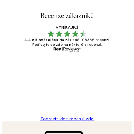
Recenze zákazníků
VYNIKAJÍCÍ
4.4 z 5 hvězdiček
Na základě 108386 recenzí.
Podívejte se zde na některé z recenzí.
Ověřený kupující
Recenze
zákazníků
Perfection
3 dub
Lucia D
Zobrazit více recenzí zde