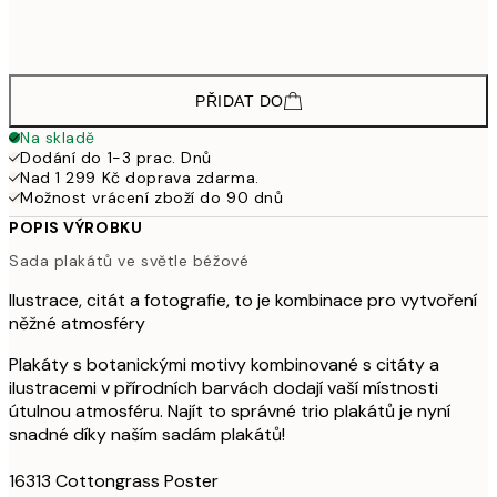
1 665
50x70 cm
2 77
PŘIDAT DO
Na skladě
Dodání do 1-3 prac. Dnů
Nad 1 299 Kč doprava zdarma.
Možnost vrácení zboží do 90 dnů
POPIS VÝROBKU
Sada plakátů ve světle béžové
Ilustrace, citát a fotografie, to je kombinace pro vytvoření
něžné atmosféry
Plakáty s botanickými motivy kombinované s citáty a
ilustracemi v přírodních barvách dodají vaší místnosti
útulnou atmosféru. Najít to správné trio plakátů je nyní
snadné díky naším sadám plakátů!
16313 Cottongrass Poster