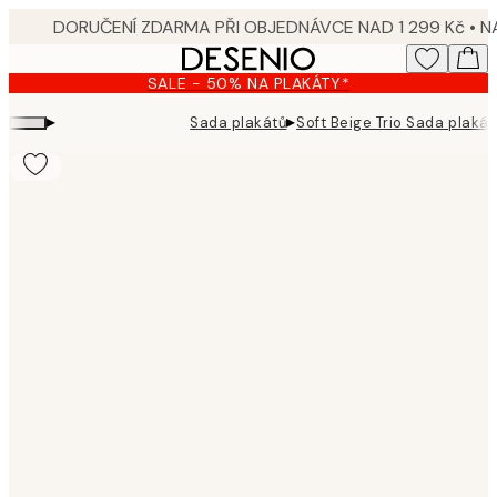
Skip
to
main
SALE - 50% NA PLAKÁTY*
content.
▸
▸
Sada plakátů
Soft Beige Trio Sada plakát
Product
images