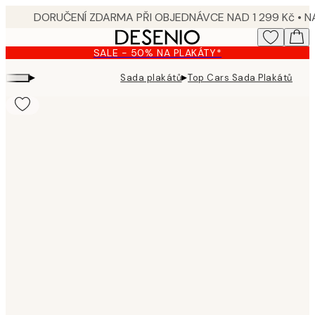
Skip
to
main
SALE - 50% NA PLAKÁTY*
content.
▸
▸
Sada plakátů
Top Cars Sada Plakátů
Product
images