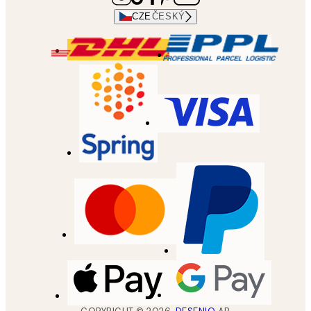
CZE
ČESKÝ