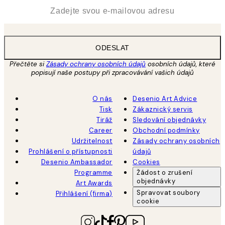
*
Email
ODESLAT
Přečtěte si
Zásady ochrany osobních údajů
osobních údajů, které
popisují naše postupy při zpracovávání vašich údajů
O nás
Desenio Art Advice
Tisk
Zákaznický servis
Tiráž
Sledování objednávky
Career
Obchodní podmínky
Udržitelnost
Zásady ochrany osobních
Prohlášení o přístupnosti
údajů
Desenio Ambassador
Cookies
Programme
Žádost o zrušení
objednávky
Art Awards
Spravovat soubory
Přihlášení (firma)
cookie