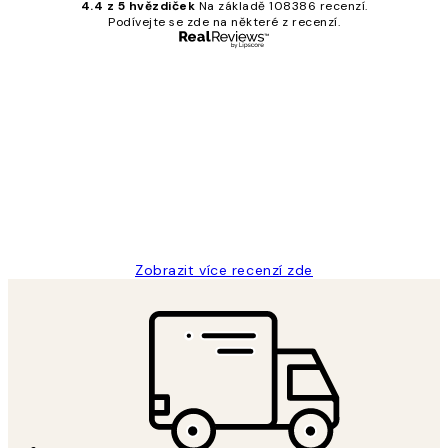
4.4 z 5 hvězdiček
Na základě 108386 recenzí.
Podívejte se zde na některé z recenzí.
Ověřený kupující
Recenze
zákazníků
Perfection
3 dub
Lucia D
Zobrazit více recenzí zde