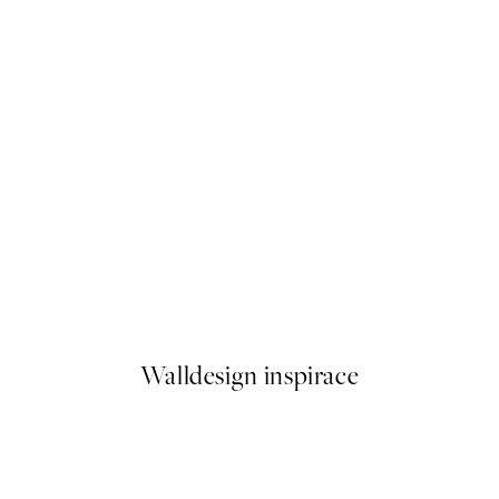
50%*
Life Happens Here Plakát
Od 92 Kč
184 Kč
Walldesign inspirace