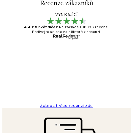
Recenze zákazníků
VYNIKAJÍCÍ
4.4 z 5 hvězdiček
Na základě 108386 recenzí.
Podívejte se zde na některé z recenzí.
Ověřený kupující
Recenze
zákazníků
Perfection
3 dub
Lucia D
Zobrazit více recenzí zde