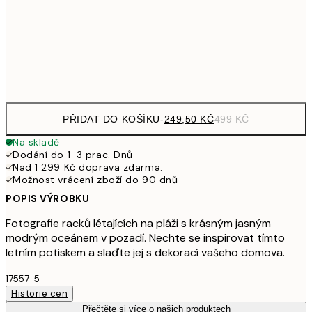
462,50
50x70 cm
92
Frame
options
PŘIDAT DO KOŠÍKU
-
249,50 KČ
499 KČ
Na skladě
Dodání do 1-3 prac. Dnů
Nad 1 299 Kč doprava zdarma.
Možnost vrácení zboží do 90 dnů
POPIS VÝROBKU
Fotografie racků létajících na pláži s krásným jasným
modrým oceánem v pozadí. Nechte se inspirovat tímto
letním potiskem a slaďte jej s dekorací vašeho domova.
17557-5
Historie cen
Přečtěte si více o našich produktech