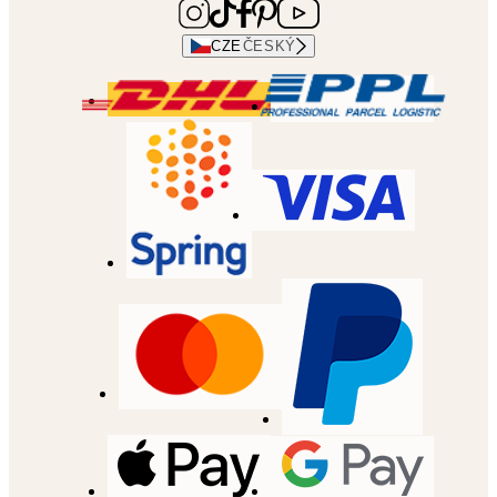
CZE
ČESKÝ