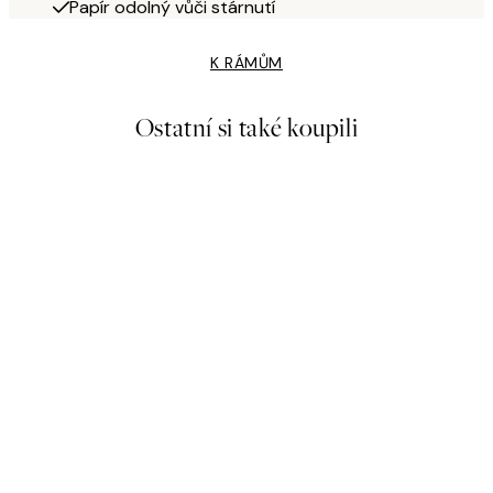
Papír odolný vůči stárnutí
K RÁMŮM
Ostatní si také koupili