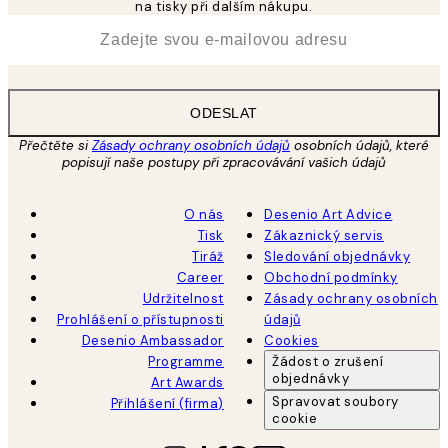
na tisky při dalším nákupu.
*
Email
ODESLAT
Přečtěte si
Zásady ochrany osobních údajů
osobních údajů, které
popisují naše postupy při zpracovávání vašich údajů
O nás
Desenio Art Advice
Tisk
Zákaznický servis
Tiráž
Sledování objednávky
Career
Obchodní podmínky
Udržitelnost
Zásady ochrany osobních
Prohlášení o přístupnosti
údajů
Desenio Ambassador
Cookies
Programme
Žádost o zrušení
objednávky
Art Awards
Spravovat soubory
Přihlášení (firma)
cookie