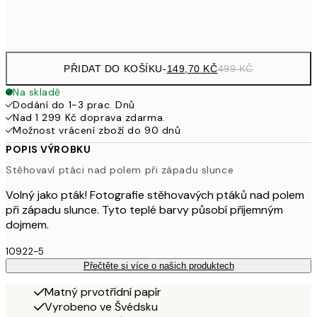
Frame
options
PŘIDAT DO KOŠÍKU
-
149,70 KČ
499 KČ
Na skladě
Dodání do 1-3 prac. Dnů
Nad 1 299 Kč doprava zdarma.
Možnost vrácení zboží do 90 dnů
POPIS VÝROBKU
Stěhovaví ptáci nad polem při západu slunce
Volný jako pták! Fotografie stěhovavých ptáků nad polem
při západu slunce. Tyto teplé barvy působí příjemným
dojmem.
10922-5
Přečtěte si více o našich produktech
Matný prvotřídní papír
Vyrobeno ve Švédsku