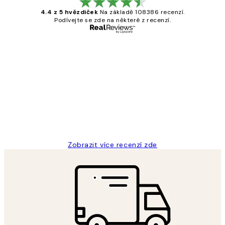
4.4 z 5 hvězdiček
Na základě 108386 recenzí.
Podívejte se zde na některé z recenzí.
Ověřený kupující
Recenze
zákazníků
Perfection
3 dub
Lucia D
Zobrazit více recenzí zde