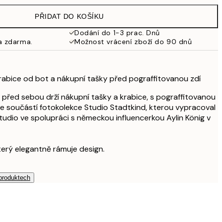
1 307 Kč
PŘIDAT DO KOŠÍKU
Dodání do 1-3 prac. Dnů
a zdarma.
Možnost vrácení zboží do 90 dnů
krabice od bot a nákupní tašky před pograffitovanou zdí
á před sebou drží nákupní tašky a krabice, s pograffitovanou
 je součástí fotokolekce Studio Stadtkind, kterou vypracoval
udio ve spolupráci s německou influencerkou Aylin König v
který elegantně rámuje design.
 produktech