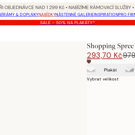
I OBJEDNÁVCE NAD 1 299 Kč • NABÍZÍME RÁMOVACÍ SLUŽBY •
NĚ
RÁMY & DOPLŇKY
NABÍDKY
NÁSTĚNNÉ GALERIE
INSPIRATION
PRO FIR
SALE - 50% NA PLAKÁTY*
Shopping Spree 
293,70 Kč
979
Plakát
Vybrat velikost