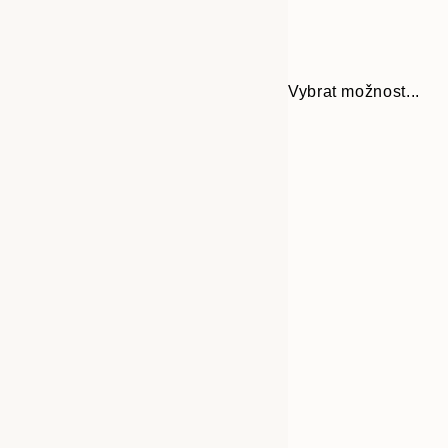
Vybrat možnost...
Frame
50x70 cm
options
70x100 cm