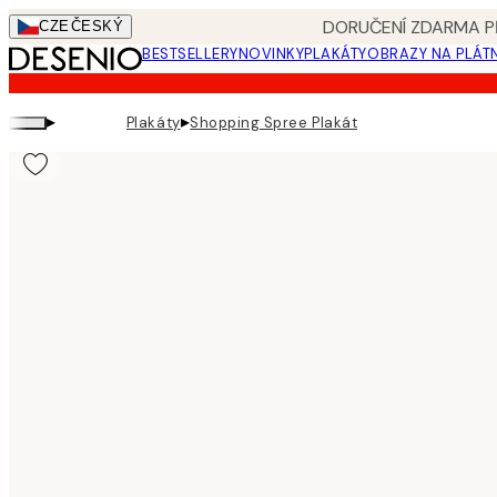
Skip
DORUČENÍ ZDARMA PŘ
CZE
ČESKÝ
to
BESTSELLERY
NOVINKY
PLAKÁTY
OBRAZY NA PLÁT
main
content.
▸
▸
Plakáty
Shopping Spree Plakát