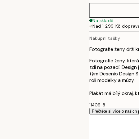
Na skladě
Nad 1 299 Kč doprav
Nákupní tašky
Fotografie ženy drží 
Fotografie ženy, kter
zdí na pozadí. Design
tým Desenio Design St
roli modelky a múzy.
Plakát má bílý okraj, 
11409-8
Přečtěte si více o našich