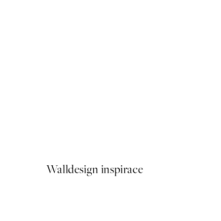
50%*
Fashion Still Life Plakát
Od 179,50 Kč
359 Kč
Walldesign inspirace