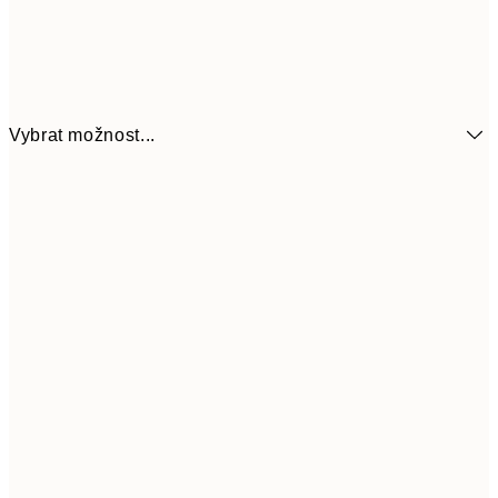
Vybrat možnost...
161
21x30 cm
32