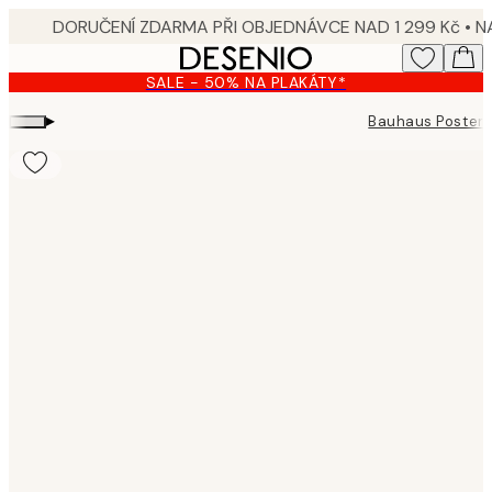
Skip
to
main
SALE - 50% NA PLAKÁTY*
content.
▸
Bauhaus Poster
Product
images