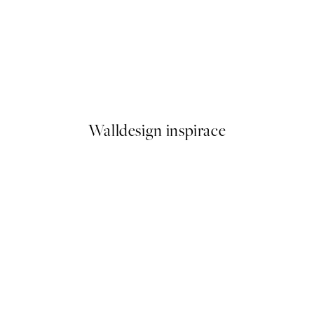
50%*
 Plakát
Cup of Espresso Plakát
Od 161 Kč
322 Kč
Walldesign inspirace