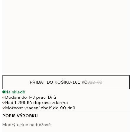
249,50
30x40 cm
49
462,50
50x70 cm
92
626,50
70x100 cm
1 25
Frame
options
PŘIDAT DO KOŠÍKU
-
161 KČ
322 KČ
Na skladě
Dodání do 1-3 prac. Dnů
Nad 1 299 Kč doprava zdarma.
Možnost vrácení zboží do 90 dnů
POPIS VÝROBKU
Modrý cirkle na béžové