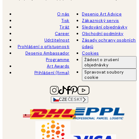
O nás
Desenio Art Advice
Tisk
Zákaznický servis
Tiráž
Sledování objednávky
Career
Obchodní podmínky
Udržitelnost
Zásady ochrany osobních
Prohlášení o přístupnosti
údajů
Desenio Ambassador
Cookies
Programme
Žádost o zrušení
objednávky
Art Awards
Spravovat soubory
Přihlášení (firma)
cookie
CZE
ČESKÝ