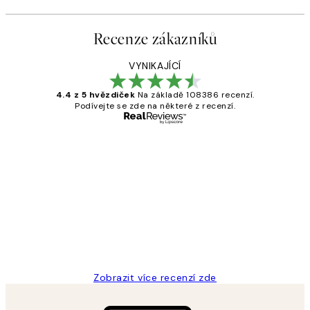
Recenze zákazníků
VYNIKAJÍCÍ
4.4 z 5 hvězdiček
Na základě 108386 recenzí.
Podívejte se zde na některé z recenzí.
Ověřený kupující
Recenze
zákazníků
Perfection
3 dub
Lucia D
Zobrazit více recenzí zde