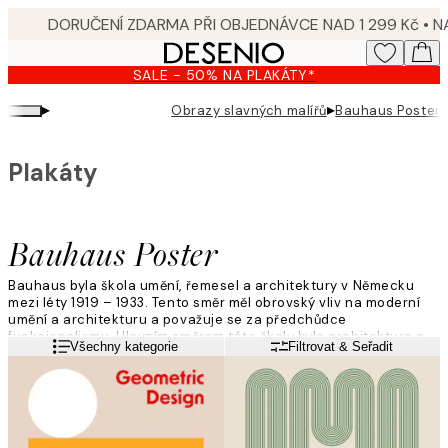
Skip
to
main
SALE - 50% NA PLAKÁTY*
content.
▸
▸
Obrazy slavných malířů
Bauhaus Poster
Plakáty
Bauhaus Poster
Bauhaus byla škola umění, řemesel a architektury v Německu
mezi léty 1919 – 1933. Tento směr měl obrovský vliv na moderní
umění a architekturu a považuje se za předchůdce
funkcionalismu. Hlavním směrem této školy byla architektura a
Přečtěte si více
Všechny kategorie
Filtrovat & Seřadit
následně další formy umění.