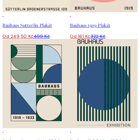
50%*
50%*
Bauhaus Sutterlin Plakát
Bauhaus 1919 Plakát
Od 249,50 Kč
499 Kč
Od 161 Kč
322 Kč
50%*
50%*