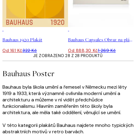
50%*
30%*
Bauhaus 1920 Plakát
Bauhaus Capsules Obraz na plátně
Od 161 Kč
322 Kč
Od 888,30 Kč
1 269 Kč
JE ZOBRAZENO 28 Z 28 PRODUKTŮ
Bauhaus Poster
Bauhaus byla škola umění a řemesel v Německu mezi léty
1919 a 1933, která významně ovlivnila moderní umění a
architekturu a můžeme v ní vidět předchůdce
funkcionalismu. Hlavním zaměřením této školy byla
architektura, ale měla také oddělení, věnující se umění.
V této kategorii plakátů Bauhaus najdete mnoho typických
abstraktních motivů v retro barvách.