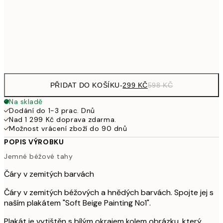
489,50
50x70 cm
97
Frame
options
PŘIDAT DO KOŠÍKU
-
299 KČ
598 KČ
Na skladě
Dodání do 1-3 prac. Dnů
Nad 1 299 Kč doprava zdarma.
Možnost vrácení zboží do 90 dnů
POPIS VÝROBKU
Jemné béžové tahy
Čáry v zemitých barvách
Čáry v zemitých béžových a hnědých barvách. Spojte jej s
naším plakátem "Soft Beige Painting No1".
Plakát je vytištěn s bílým okrajem kolem obrázku, který