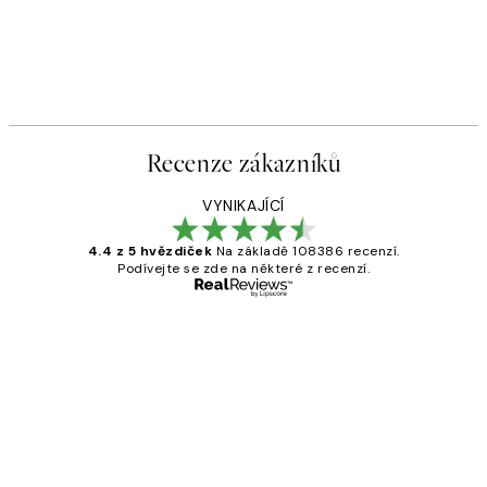
Recenze zákazníků
VYNIKAJÍCÍ
4.4 z 5 hvězdiček
Na základě 108386 recenzí.
Podívejte se zde na některé z recenzí.
Ověřený kupující
Recenze
zákazníků
Perfection
3 dub
Lucia D