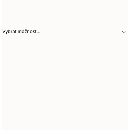
Vybrat možnost...
299
30x40 cm
59