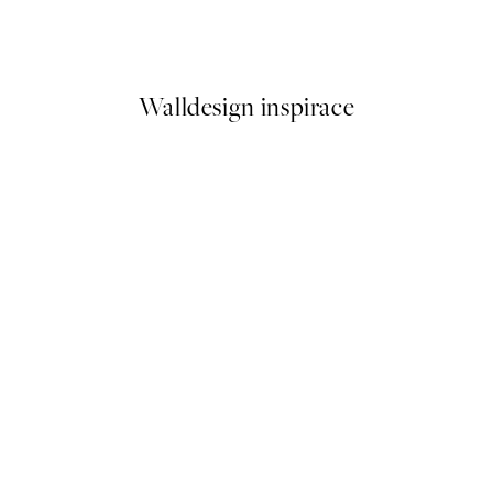
Fashion, Plakát
Od 161 Kč
322 Kč
Walldesign inspirace