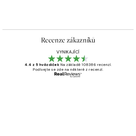
Recenze zákazníků
VYNIKAJÍCÍ
4.4 z 5 hvězdiček
Na základě 108386 recenzí.
Podívejte se zde na některé z recenzí.
Ověřený kupující
Recenze
zákazníků
Perfection
3 dub
Lucia D