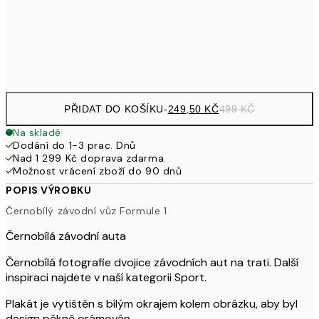
92
Frame
options
PŘIDAT DO KOŠÍKU
-
249,50 KČ
499 KČ
Na skladě
Dodání do 1-3 prac. Dnů
Nad 1 299 Kč doprava zdarma.
Možnost vrácení zboží do 90 dnů
POPIS VÝROBKU
Černobílý závodní vůz Formule 1
Černobílá závodní auta
Černobílá fotografie dvojice závodních aut na trati. Další
inspiraci najdete v naší kategorii Sport.
Plakát je vytištěn s bílým okrajem kolem obrázku, aby byl
design pěkně orámován.