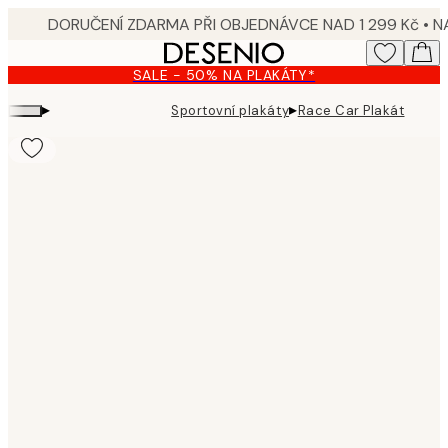
Skip
to
main
SALE - 50% NA PLAKÁTY*
content.
▸
▸
Sportovní plakáty
Race Car Plakát
Product
images