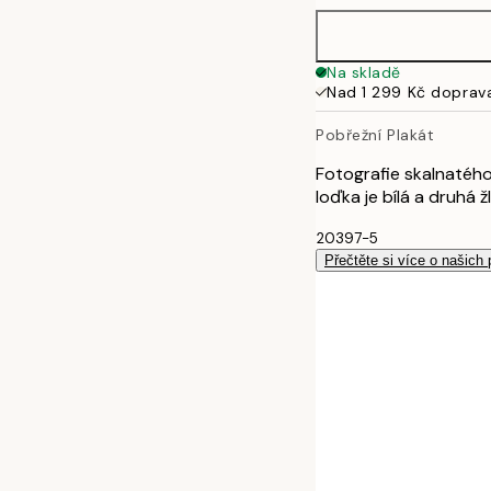
50x70 cm
Na skladě
Nad 1 299 Kč doprav
100x150 cm
Pobřežní Plakát
Fotografie skalnatéh
loďka je bílá a druhá
20397-5
Přečtěte si více o našich