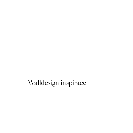
Freshly Picked Plakát
Od 322 Kč
Walldesign inspirace