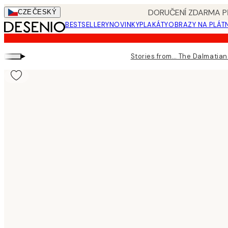
Skip
DORUČENÍ ZDARMA PŘ
CZE
ČESKÝ
to
BESTSELLERY
NOVINKY
PLAKÁTY
OBRAZY NA PLÁT
main
content.
▸
Stories from… The Dalmatia