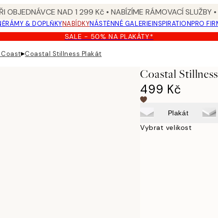
I OBJEDNÁVCE NAD 1 299 Kč • NABÍZÍME RÁMOVACÍ SLUŽBY •
NĚ
RÁMY & DOPLŇKY
NABÍDKY
NÁSTĚNNÉ GALERIE
INSPIRATION
PRO FIR
SALE - 50% NA PLAKÁTY*
▸
n Coast
Coastal Stillness Plakát
Coastal Stillnes
499 Kč
Plakát
Vybrat velikost