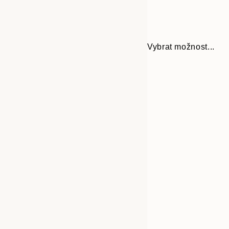
Vybrat možnost...
Frame
30x40 cm
options
40x50 cm