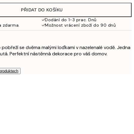
PŘIDAT DO KOŠÍKU
925 Kč
Dodání do 1-3 prac. Dnů
a zdarma.
Možnost vrácení zboží do 90 dnů
2 615 Kč
o pobřeží se dvěma malými loďkami v nazelenalé vodě. Jedna
 žlutá. Perfektní nástěnná dekorace pro váš domov.
 produktech