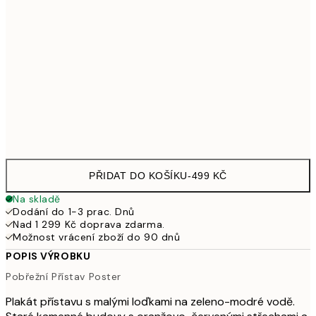
70x100 cm
1 253
100x150 cm
2 615
Frame
options
PŘIDAT DO KOŠÍKU
-
499 KČ
Na skladě
Dodání do 1-3 prac. Dnů
Nad 1 299 Kč doprava zdarma.
Možnost vrácení zboží do 90 dnů
POPIS VÝROBKU
Pobřežní Přístav Poster
Plakát přístavu s malými loďkami na zeleno-modré vodě.