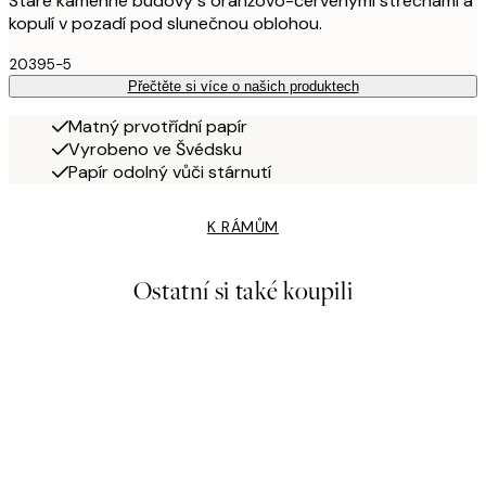
Staré kamenné budovy s oranžovo-červenými střechami a
kopulí v pozadí pod slunečnou oblohou.
20395-5
Přečtěte si více o našich produktech
Matný prvotřídní papír
Vyrobeno ve Švédsku
Papír odolný vůči stárnutí
K RÁMŮM
Ostatní si také koupili