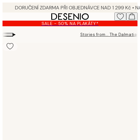
Skip
to
main
SALE - 50% NA PLAKÁTY*
content.
▸
Stories from… The Dalmatia
Product
images