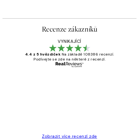
Recenze zákazníků
VYNIKAJÍCÍ
4.4 z 5 hvězdiček
Na základě 108386 recenzí.
Podívejte se zde na některé z recenzí.
Ověřený kupující
Recenze
zákazníků
Perfection
3 dub
Lucia D
Zobrazit více recenzí zde