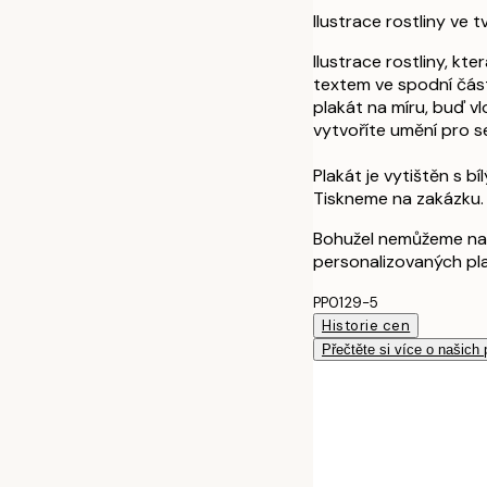
Ilustrace rostliny ve 
Ilustrace rostliny, kt
textem ve spodní část
plakát na míru, buď vl
vytvoříte umění pro s
Plakát je vytištěn s b
Tiskneme na zakázku.
Bohužel nemůžeme na
personalizovaných pl
PP0129-5
Historie cen
Přečtěte si více o našich