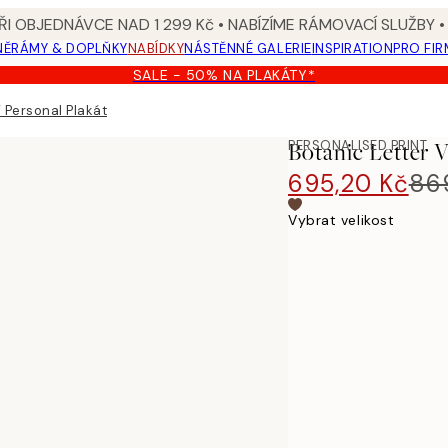
I OBJEDNÁVCE NAD 1 299 Kč • NABÍZÍME RÁMOVACÍ SLUŽBY •
NĚ
RÁMY & DOPLŇKY
NABÍDKY
NÁSTĚNNÉ GALERIE
INSPIRATION
PRO FIR
SALE - 50% NA PLAKÁTY*
 Personal Plakát
PERSONALISED PRINT
Botanic Letter V
695,20 Kč
86
Vybrat velikost