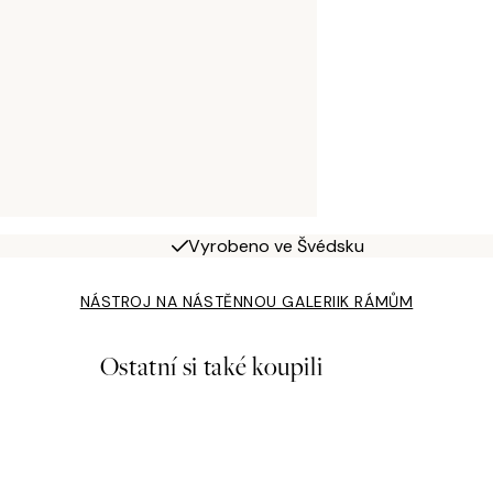
Vyrobeno ve Švédsku
NÁSTROJ NA NÁSTĚNNOU GALERII
K RÁMŮM
Ostatní si také koupili