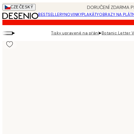
Skip
DORUČENÍ ZDARMA PŘ
CZE
ČESKÝ
to
BESTSELLERY
NOVINKY
PLAKÁTY
OBRAZY NA PLÁT
main
content.
▸
▸
Tisky upravené na přání
Botanic Letter V