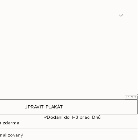
UPRAVIT PLAKÁT
695,20 Kč
869 Kč
Dodání do 1-3 prac. Dnů
a zdarma.
863,20 Kč
1 079 Kč
onalizovaný