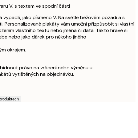
tvaru V, s textem ve spodní části
erá vypadá, jako písmeno V. Na světle béžovém pozadí a s
i. Personalizované plakáty vám umožní přizpůsobit si vlastní
ožením vlastního textu nebo jména či data. Takto hravě si
ebe nebo jako dárek pro někoho jiného
ílým okrajem.
bídnout právo na vrácení nebo výměnu u
akátů vytištěných na objednávku.
 produktech