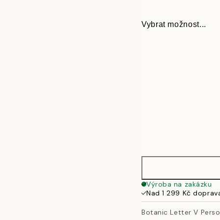
Vybrat možnost...
30x40 cm
Výroba na zakázku
Nad 1 299 Kč doprav
50x70 cm
Botanic Letter V Pers