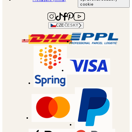
cookie
CZE
ČESKÝ