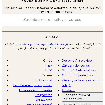
PŘIDEJTE SE K NAŠEMU SVĚTU UMĚNÍ
Přihlašte se k odběru našeho newsletteru a získejte 15 % slevu
na tisky při dalším nákupu.
*
Email
ODESLAT
Přečtěte si
Zásady ochrany osobních údajů
osobních údajů, které
popisují naše postupy při zpracovávání vašich údajů
O nás
Desenio Art Advice
Tisk
Zákaznický servis
Tiráž
Sledování objednávky
Career
Obchodní podmínky
Udržitelnost
Zásady ochrany osobních
Prohlášení o přístupnosti
údajů
Desenio Ambassador
Cookies
Programme
Žádost o zrušení
objednávky
Art Awards
Spravovat soubory
Přihlášení (firma)