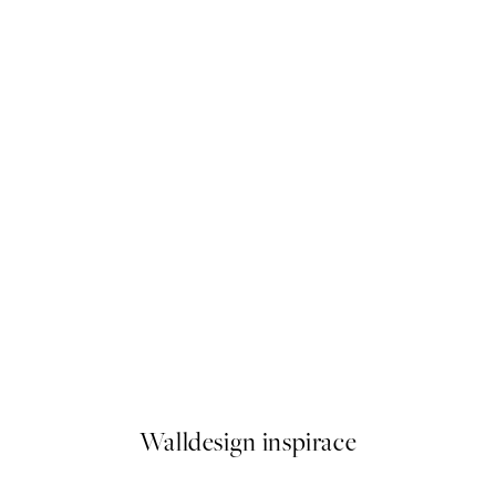
-40%
Forest Veil Sada Plakátů
Od 898,20 Kč
1 497 Kč
Walldesign inspirace