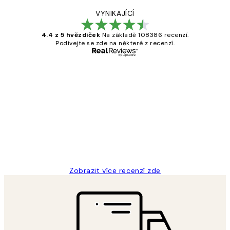
VYNIKAJÍCÍ
4.4 z 5 hvězdiček
Na základě 108386 recenzí.
Podívejte se zde na některé z recenzí.
Ověřený kupující
Recenze
zákazníků
Perfection
3 dub
Lucia D
Zobrazit více recenzí zde