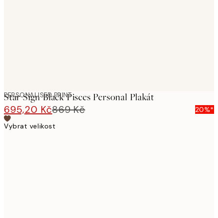
images
PERSONALISED PRINT
Star Sign Black Pisces Personal Plakát
695,20 Kč
869 Kč
20%*
Vybrat velikost