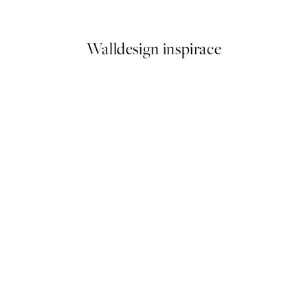
Od 179,50 Kč
359 Kč
Walldesign inspirace