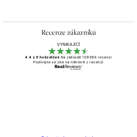
Recenze zákazníků
VYNIKAJÍCÍ
4.4 z 5 hvězdiček
Na základě 108386 recenzí.
Podívejte se zde na některé z recenzí.
Ověřený kupující
Recenze
zákazníků
Perfection
3 dub
Lucia D