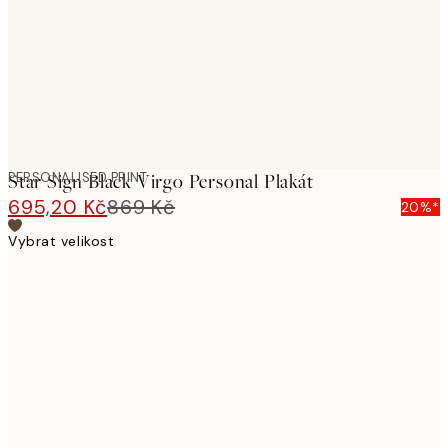
PERSONALISED PRINT
Star Sign Black Virgo Personal Plakát
695,20 Kč
869 Kč
20%*
Vybrat velikost