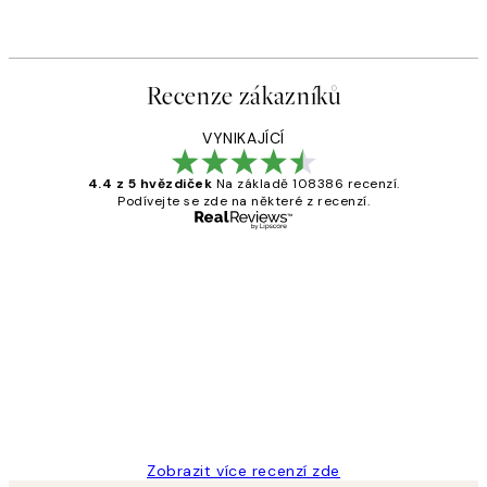
Recenze zákazníků
VYNIKAJÍCÍ
4.4 z 5 hvězdiček
Na základě 108386 recenzí.
Podívejte se zde na některé z recenzí.
Ověřený kupující
Recenze
zákazníků
Perfection
3 dub
Lucia D
Zobrazit více recenzí zde