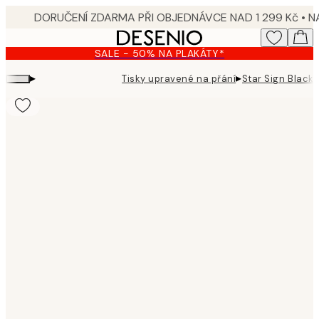
Skip
to
main
SALE - 50% NA PLAKÁTY*
content.
▸
▸
Tisky upravené na přání
Star Sign Black 
Product
images