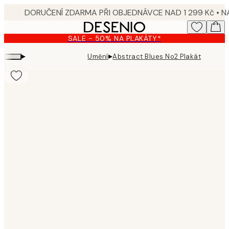
Skip
to
main
SALE - 50% NA PLAKÁTY*
content.
▸
▸
Umění
Abstract Blues No2 Plakát
Product
images