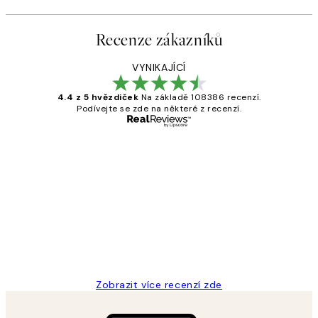
Recenze zákazníků
VYNIKAJÍCÍ
4.4 z 5 hvězdiček
Na základě 108386 recenzí.
Podívejte se zde na některé z recenzí.
Ověřený kupující
Recenze
zákazníků
Perfection
3 dub
Lucia D
Zobrazit více recenzí zde