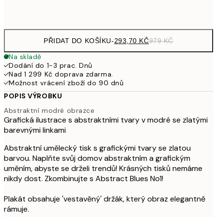
Frame
options
PŘIDAT DO KOŠÍKU
-
293,70 KČ
979 KČ
Na skladě
Dodání do 1-3 prac. Dnů
Nad 1 299 Kč doprava zdarma.
Možnost vrácení zboží do 90 dnů
POPIS VÝROBKU
Abstraktní modré obrazce
Grafická ilustrace s abstraktními tvary v modré se zlatými
barevnými linkami
Abstraktní umělecký tisk s grafickými tvary se zlatou
barvou. Naplňte svůj domov abstraktním a grafickým
uměním, abyste se drželi trendů! Krásných tisků nemáme
nikdy dost. Zkombinujte s Abstract Blues No1!
Plakát obsahuje 'vestavěný' držák, který obraz elegantně
rámuje.