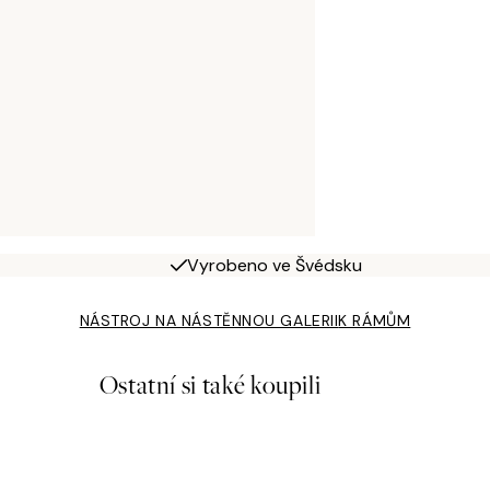
Vyrobeno ve Švédsku
NÁSTROJ NA NÁSTĚNNOU GALERII
K RÁMŮM
Ostatní si také koupili