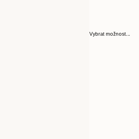
Vybrat možnost...
Frame
50x70 cm
options