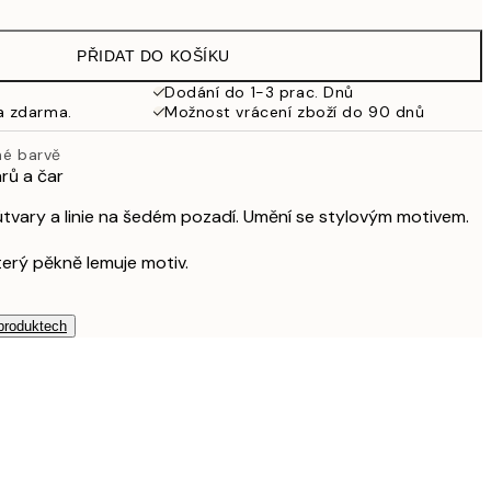
PŘIDAT DO KOŠÍKU
Dodání do 1-3 prac. Dnů
a zdarma.
Možnost vrácení zboží do 90 dnů
né barvě
rů a čar
útvary a linie na šedém pozadí. Umění se stylovým motivem.
který pěkně lemuje motiv.
 produktech