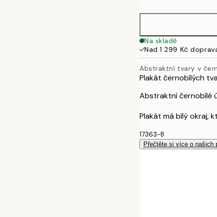
Na skladě
Nad 1 299 Kč doprav
Abstraktní tvary v čer
Plakát černobílých tva
Abstraktní černobílé 
Plakát má bílý okraj, 
17363-8
Přečtěte si více o našich