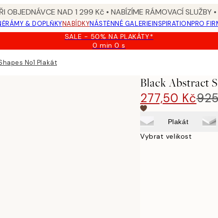
I OBJEDNÁVCE NAD 1 299 Kč • NABÍZÍME RÁMOVACÍ SLUŽBY •
NĚ
RÁMY & DOPLŇKY
NABÍDKY
NÁSTĚNNÉ GALERIE
INSPIRATION
PRO FIR
SALE - 50% NA PLAKÁTY*
0 min
0 s
Platné
do:
Shapes No1 Plakát
2026-
08-
Black Abstract 
09
277,50 Kč
925
Plakát
Vybrat velikost